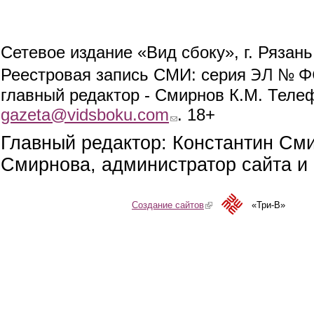
Сетевое издание «Вид сбоку», г. Рязан
ЭЛ № ФС
Реестровая запись СМИ: серия
главный редактор - Смирнов К.М. Телефо
gazeta@vidsboku.com
(link sends e-mail)
. 18+
Главный редактор: Константин См
Смирнова, администратор сайта и 
Создание сайтов
(link is external)
«Три-В»