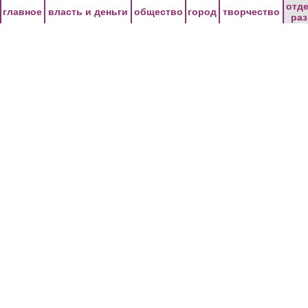
Перейти к основному содержанию
отд
главное
власть и деньги
общество
город
творчество
ра