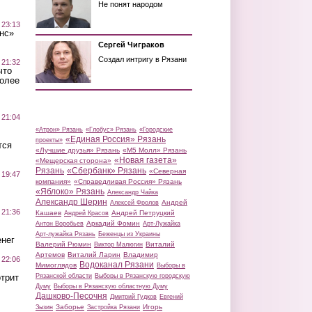
Не понят народом
 23:13
нс»
Сергей Чиграков
Создал интригу в Рязани
 21:32
что
более
 21:04
«Атрон» Рязань
«Глобус» Рязань
«Городские
«Единая Россия» Рязань
проекты»
тся
«Лучшие друзья» Рязань
«М5 Молл» Рязань
«Новая газета»
«Мещерская сторона»
Рязань
«Сбербанк» Рязань
«Северная
 19:47
компания»
«Справедливая Россия» Рязань
«Яблоко» Рязань
Александр Чайка
Александр Шерин
Андрей
Алексей Фролов
 21:36
Кашаев
Андрей Петруцкий
Андрей Красов
Аркадий Фомин
Антон Воробьев
Арт-Лужайка
Арт-лужайка Рязань
Беженцы из Украины
нег
Валерий Рюмин
Виталий
Виктор Малюгин
Артемов
Виталий Ларин
Владимир
 22:06
Водоканал Рязани
Мимоглядов
Выборы в
трит
Рязанской области
Выборы в Рязанскую городскую
Думу
Выборы в Рязанскую областную Думу
Дашково-Песочня
Дмитрий Гудков
Евгений
Заборье
Игорь
Зызин
Застройка Рязани