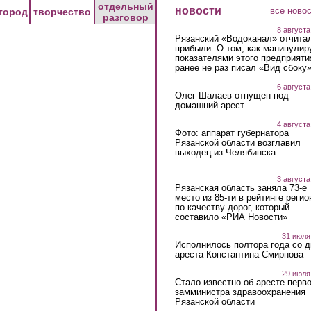
отдельный
новости
все ново
город
творчество
разговор
8 августа
Рязанский «Водоканал» отчита
прибыли. О том, как манипулир
показателями этого предприяти
ранее не раз писал «Вид сбоку
6 августа
Олег Шалаев отпущен под
домашний арест
4 августа
Фото: аппарат губернатора
Рязанской области возглавил
выходец из Челябинска
3 августа
Рязанская область заняла 73-е
место из 85-ти в рейтинге регио
по качеству дорог, который
составило «РИА Новости»
31 июля
Исполнилось полтора года со д
ареста Константина Смирнова
29 июля
Стало известно об аресте перво
замминистра здравоохранения
Рязанской области