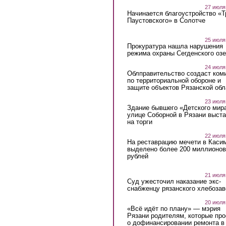
27 июля
Начинается благоустройство «
Паустовского» в Солотче
25 июля
Прокуратура нашла нарушения
режима охраны Сегденского озе
24 июля
Облправительство создаст ком
по территориальной обороне и
защите объектов Рязанской обл
23 июля
Здание бывшего «Детского мир
улице Соборной в Рязани выст
на торги
22 июля
На реставрацию мечети в Каси
выделено более 200 миллионов
рублей
21 июля
Суд ужесточил наказание экс-
снабженцу рязанского хлебоза
20 июля
«Всё идёт по плану» — мэрия
Рязани родителям, которые пр
о дофинансировании ремонта в