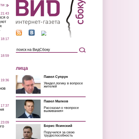
сти
 21:43
лся о
уют
я
»
 18:17
 18:59
лица
Павел Супрун
 19:36
Увидел логику в вопросе
жителей
нов
Павел Малков
 17:37
Рассказал о «вопросе
ня
выживания»
 23:09
го
Борис Ясинский
Поручился за свою
трудоспособность