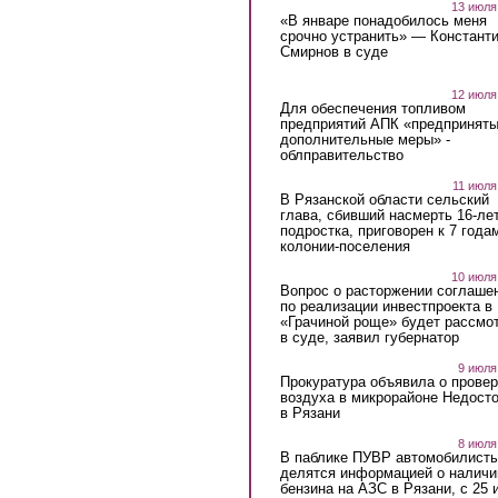
13 июля
«В январе понадобилось меня
срочно устранить» — Констант
Смирнов в суде
12 июля
Для обеспечения топливом
предприятий АПК «предпринят
дополнительные меры» -
облправительство
11 июля
В Рязанской области сельский
глава, сбивший насмерть 16-ле
подростка, приговорен к 7 года
колонии-поселения
10 июля
Вопрос о расторжении соглаше
по реализации инвестпроекта в
«Грачиной роще» будет рассмо
в суде, заявил губернатор
9 июля
Прокуратура объявила о провер
воздуха в микрорайоне Недост
в Рязани
8 июля
В паблике ПУВР автомобилист
делятся информацией о наличи
бензина на АЗС в Рязани, с 25 