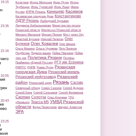
 19:15
Кочетков
Игорь Морозов
Игорь
Игорь Путин
Трубицын
Игорь Туровский
Игорь Яшин
Ирина
ин
Касимов
Канищево
КПРФ Рязань
Кусова
Константиново
Касимовская городская Дума
ЛДПР Рязань
Лыбедский бульвар
Людмила Кибальникова
 23:35
Министерство печати
Рязанской области
Минлесхоз Рязанской области
ы
Михаил Малахов
Михаил Пронин
Мост через Оку
Олег
Николай Булаев
Николай Пилюгин
Олег Ковалев
Булеков
Олег Шишов
Ольга Чуляева
Ольга Мишина
Петр Пыленок
 22:16
Подбелка
Поджоги машин
Пойма Павловки
Пойма
Политика Рязани
Поляны
тнего
трех рек
РГУ им. Есенина
м
Праймериз «Единой России»
Рязанская
РМПТС
РНПК
Роман Путин
городская Дума
Рязанский кремль
 20:55
Рязанский
Рязанский нефтезавод
ния
Рязань
район
Сасово
Рязанский цирк
трен
Северный обход
Семен Сазонов
Сергей Дудукин
Сергей Ежов
Сергей Сальников
Сергей Филимонов
Скопин
Солотча
Спас-Клепики
ТРЦ
 20:43
УМВД Рязанской
Трасса М5
«Премьер»
ке
области
Шаукат Ахметов
Федор Провоторов
оево
ЭРА
 23:25
ы
и
июня