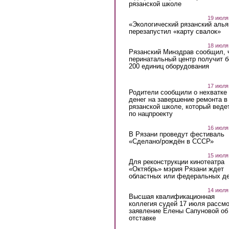
рязанской школе
19 июля
«Экологический рязанский алья
перезапустил «карту свалок»
18 июля
Рязанский Минздрав сообщил, 
перинатальный центр получит 
200 единиц оборудования
17 июля
Родители сообщили о нехватке
денег на завершение ремонта в
рязанской школе, который веде
по нацпроекту
16 июля
В Рязани проведут фестиваль
«Сделано/рождён в СССР»
15 июля
Для реконструкции кинотеатра
«Октябрь» мэрия Рязани ждет
областных или федеральных де
14 июля
Высшая квалификационная
коллегия судей 17 июля рассмо
заявление Елены Сапуновой об
отставке