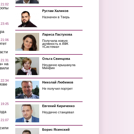
 21:02
Тропы
Рустам Халиков
Назначен в Тверь
 23:45
ра
Лариса Пастухова
 21:06
Получила новую
итет
должность в АФК
«Система»
асти
Ольга Свинцова
 21:31
а» на
Неудачно крышанула
авили
Минфин
 22:34
Николай Любимов
мове
Не получил портрет
 19:25
Евгений Кириченко
вода
Неудачно станцевал
 21:07
осили
Борис Ясинский