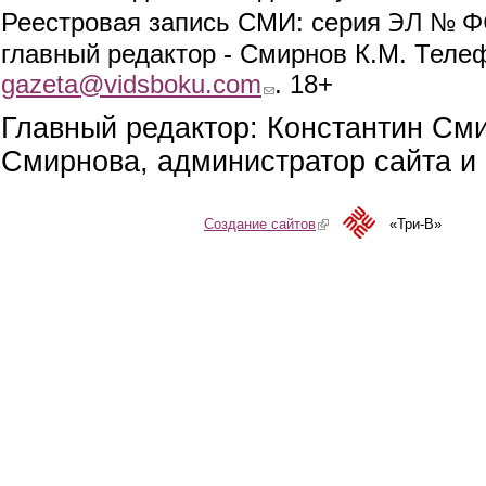
ЭЛ № ФС
Реестровая запись СМИ: серия
главный редактор - Смирнов К.М. Телефо
gazeta@vidsboku.com
(link sends e-mail)
. 18+
Главный редактор: Константин См
Смирнова, администратор сайта и 
Создание сайтов
(link is external)
«Три-В»