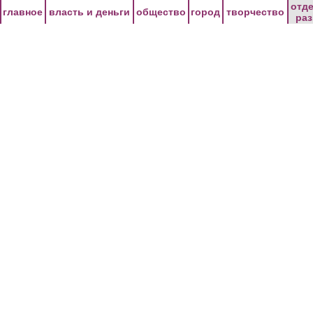
Перейти к основному содержанию
отд
главное
власть и деньги
общество
город
творчество
ра