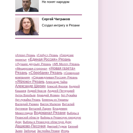
Не понят народом
Сергей Чиграков
Создал интригу в Рязани
«Атрон» Рязань
«Глобус» Рязань
«Городские
«Единая Россия» Рязань
проекты»
«Лучшие друзья» Рязань
«М5 Молл» Рязань
«Новая газета»
«Мещерская сторона»
Рязань
«Сбербанк» Рязань
«Северная
компания»
«Справедливая Россия» Рязань
«Яблоко» Рязань
Александр Чайка
Александр Шерин
Андрей
Алексей Фролов
Кашаев
Андрей Петруцкий
Андрей Красов
Аркадий Фомин
Антон Воробьев
Арт-Лужайка
Арт-лужайка Рязань
Беженцы из Украины
Валерий Рюмин
Виталий
Виктор Малюгин
Артемов
Виталий Ларин
Владимир
Водоканал Рязани
Мимоглядов
Выборы в
Рязанской области
Выборы в Рязанскую городскую
Думу
Выборы в Рязанскую областную Думу
Дашково-Песочня
Дмитрий Гудков
Евгений
Заборье
Игорь
Зызин
Застройка Рязани