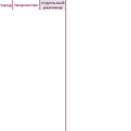
отдельный
город
творчество
разговор