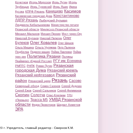
Кочетков
Игорь Морозов
Игорь
Игорь Путин
Трубицын
Игорь Туровский
Игорь Яшин
Ирина
Касимов
Канищево
КПРФ Рязань
Кусова
Константиново
Касимовская городская Дума
ЛДПР Рязань
Лыбедский бульвар
Людмила Кибальникова
Министерство печати
Рязанской области
Минлесхоз Рязанской области
Михаил Малахов
Михаил Пронин
Мост через Оку
Олег
Николай Булаев
Николай Пилюгин
Олег Ковалев
Булеков
Олег Шишов
Ольга Чуляева
Ольга Мишина
Петр Пыленок
Подбелка
Поджоги машин
Пойма Павловки
Пойма
Политика Рязани
Поляны
трех рек
РГУ им. Есенина
Праймериз «Единой России»
Рязанская
РМПТС
РНПК
Роман Путин
городская Дума
Рязанский кремль
Рязанский
Рязанский нефтезавод
Рязань
район
Сасово
Рязанский цирк
Северный обход
Семен Сазонов
Сергей Дудукин
Сергей Ежов
Сергей Сальников
Сергей Филимонов
Скопин
Солотча
Спас-Клепики
ТРЦ
УМВД Рязанской
Трасса М5
«Премьер»
области
Шаукат Ахметов
Федор Провоторов
ЭРА
20 г.
Учредитель, главный редактор - Смирнов К.М.