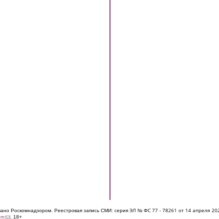
ЭЛ № ФС 77 - 7826
1 от 14 апреля 20
овано Роскомнадзором. Реестровая запись СМИ: серия
(link sends e-mail)
om
. 18+