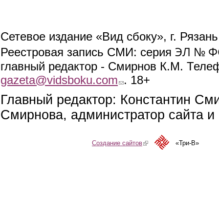
Сетевое издание «Вид сбоку», г. Рязан
ЭЛ № ФС
Реестровая запись СМИ: серия
главный редактор - Смирнов К.М. Телефо
gazeta@vidsboku.com
(link sends e-mail)
. 18+
Главный редактор: Константин См
Смирнова, администратор сайта и 
Создание сайтов
(link is external)
«Три-В»