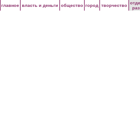
Перейти к основному содержанию
отд
главное
власть и деньги
общество
город
творчество
ра