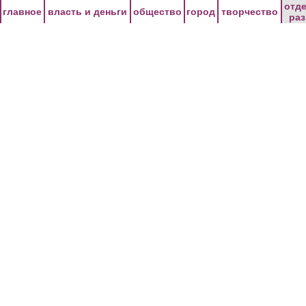
Перейти к основному содержанию
отд
главное
власть и деньги
общество
город
творчество
ра