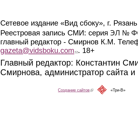
Сетевое издание «Вид сбоку», г. Рязан
ЭЛ № ФС
Реестровая запись СМИ: серия
главный редактор - Смирнов К.М. Телефо
gazeta@vidsboku.com
(link sends e-mail)
. 18+
Главный редактор: Константин См
Смирнова, администратор сайта и 
Создание сайтов
(link is external)
«Три-В»