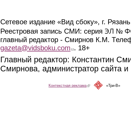
Сетевое издание «Вид сбоку», г. Рязан
ЭЛ № ФС
Реестровая запись СМИ: серия
главный редактор - Смирнов К.М. Телефо
gazeta@vidsboku.com
(link sends e-mail)
. 18+
Главный редактор: Константин См
Смирнова, администратор сайта и 
Контекстная реклама
(link is external)
«Три-В»