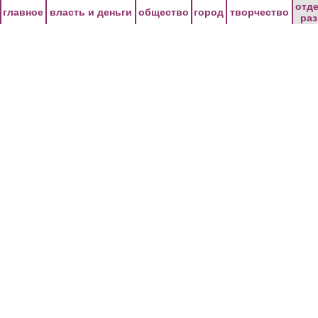
Перейти к основному содержанию
отд
главное
власть и деньги
общество
город
творчество
ра