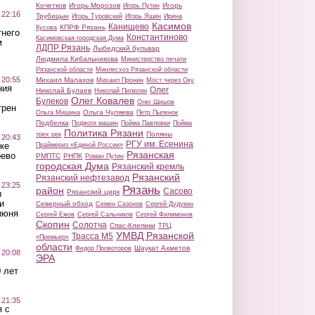
Кочетков
Игорь Морозов
Игорь
Игорь Путин
 22:16
Трубицын
Игорь Туровский
Игорь Яшин
Ирина
Касимов
Канищево
КПРФ Рязань
Кусова
тнего
Константиново
Касимовская городская Дума
м
ЛДПР Рязань
Лыбедский бульвар
Людмила Кибальникова
Министерство печати
Рязанской области
Минлесхоз Рязанской области
 20:55
Михаил Малахов
Михаил Пронин
Мост через Оку
ния
Олег
Николай Булаев
Николай Пилюгин
Олег Ковалев
Булеков
Олег Шишов
трен
Ольга Чуляева
Ольга Мишина
Петр Пыленок
Подбелка
Поджоги машин
Пойма Павловки
Пойма
Политика Рязани
Поляны
трех рек
 20:43
РГУ им. Есенина
ке
Праймериз «Единой России»
Рязанская
оево
РМПТС
РНПК
Роман Путин
городская Дума
Рязанский кремль
Рязанский
Рязанский нефтезавод
 23:25
Рязань
район
Сасово
Рязанский цирк
ы
и
Северный обход
Семен Сазонов
Сергей Дудукин
июня
Сергей Ежов
Сергей Сальников
Сергей Филимонов
Скопин
Солотча
Спас-Клепики
ТРЦ
УМВД Рязанской
Трасса М5
«Премьер»
области
Шаукат Ахметов
Федор Провоторов
 20:08
ЭРА
 лет
 21:35
 с