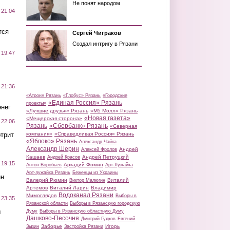
Не понят народом
 21:04
тся
Сергей Чиграков
Создал интригу в Рязани
 19:47
 21:36
«Атрон» Рязань
«Глобус» Рязань
«Городские
«Единая Россия» Рязань
проекты»
нег
«Лучшие друзья» Рязань
«М5 Молл» Рязань
«Новая газета»
«Мещерская сторона»
 22:06
Рязань
«Сбербанк» Рязань
«Северная
трит
компания»
«Справедливая Россия» Рязань
«Яблоко» Рязань
Александр Чайка
Александр Шерин
Андрей
Алексей Фролов
Кашаев
Андрей Петруцкий
Андрей Красов
 19:15
Аркадий Фомин
Антон Воробьев
Арт-Лужайка
Арт-лужайка Рязань
Беженцы из Украины
ин
Валерий Рюмин
Виталий
Виктор Малюгин
Артемов
Виталий Ларин
Владимир
Водоканал Рязани
Мимоглядов
Выборы в
 23:35
Рязанской области
Выборы в Рязанскую городскую
ы
Думу
Выборы в Рязанскую областную Думу
Дашково-Песочня
Дмитрий Гудков
Евгений
Заборье
Игорь
Зызин
Застройка Рязани