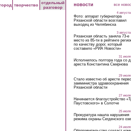
отдельный
новости
все ново
город
творчество
разговор
4 августа
Фото: аппарат губернатора
Рязанской области возглавил
выходец из Челябинска
3 августа
Рязанская область заняла 73-е
место из 85-ти в рейтинге регио
по качеству дорог, который
составило «РИА Новости»
31 июля
Исполнилось полтора года со д
ареста Константина Смирнова
29 июля
Стало известно об аресте перво
замминистра здравоохранения
Рязанской области
27 июля
Начинается благоустройство «
Паустовского» в Солотче
25 июля
Прокуратура нашла нарушения
режима охраны Сегденского озе
24 июля
Облправительство создаст ком