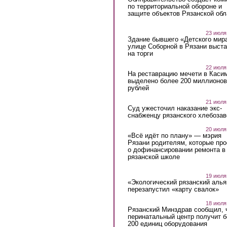
по территориальной обороне и
защите объектов Рязанской обл
23 июля
Здание бывшего «Детского мир
улице Соборной в Рязани выст
на торги
22 июля
На реставрацию мечети в Каси
выделено более 200 миллионов
рублей
21 июля
Суд ужесточил наказание экс-
снабженцу рязанского хлебоза
20 июля
«Всё идёт по плану» — мэрия
Рязани родителям, которые пр
о дофинансировании ремонта в
рязанской школе
19 июля
«Экологический рязанский алья
перезапустил «карту свалок»
18 июля
Рязанский Минздрав сообщил, 
перинатальный центр получит 
200 единиц оборудования