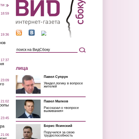
сти
 18:59
 19:36
нов
 17:37
ня
лица
Павел Супрун
 23:09
Увидел логику в вопросе
го
жителей
 21:02
Павел Малков
Тропы
Рассказал о «вопросе
выживания»
 23:45
ра
Борис Ясинский
Поручился за свою
 21:06
трудоспособность
итет