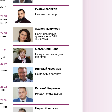
асти
Рустам Халиков
Назначен в Тверь
 21:31
а» на
авили
Лариса Пастухова
 22:34
Получила новую
мове
должность в АФК
«Система»
Ольга Свинцова
 19:25
Неудачно крышанула
вода
Минфин
 21:07
Николай Любимов
осили
Не получил портрет
 23:13
Евгений Кириченко
нс»
Неудачно станцевал
 21:32
что
более
Борис Ясинский