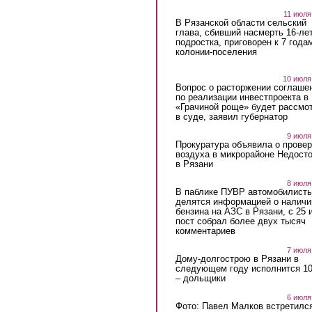
11 июля
В Рязанской области сельский
глава, сбивший насмерть 16-ле
подростка, приговорен к 7 года
колонии-поселения
10 июля
Вопрос о расторжении соглаше
по реализации инвестпроекта в
«Грачиной роще» будет рассмо
в суде, заявил губернатор
9 июля
Прокуратура объявила о провер
воздуха в микрорайоне Недост
в Рязани
8 июля
В паблике ПУВР автомобилист
делятся информацией о наличи
бензина на АЗС в Рязани, с 25 
пост собрал более двух тысяч
комментариев
7 июля
Дому-долгострою в Рязани в
следующем году исполнится 10
– дольщики
6 июля
Фото: Павел Малков встретился