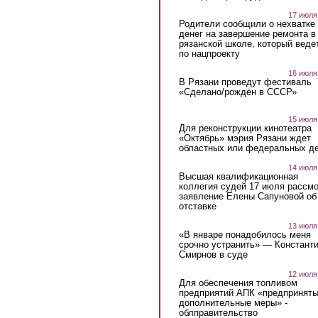
17 июля
Родители сообщили о нехватке
денег на завершение ремонта в
рязанской школе, который веде
по нацпроекту
16 июля
В Рязани проведут фестиваль
«Сделано/рождён в СССР»
15 июля
Для реконструкции кинотеатра
«Октябрь» мэрия Рязани ждет
областных или федеральных де
14 июля
Высшая квалификационная
коллегия судей 17 июля рассмо
заявление Елены Сапуновой об
отставке
13 июля
«В январе понадобилось меня
срочно устранить» — Констант
Смирнов в суде
12 июля
Для обеспечения топливом
предприятий АПК «предпринят
дополнительные меры» -
облправительство