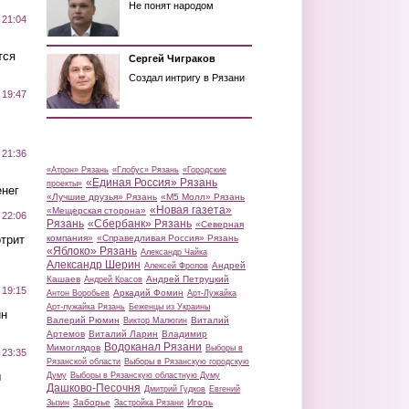
Не понят народом
 21:04
тся
Сергей Чиграков
Создал интригу в Рязани
 19:47
 21:36
«Атрон» Рязань
«Глобус» Рязань
«Городские
«Единая Россия» Рязань
проекты»
нег
«Лучшие друзья» Рязань
«М5 Молл» Рязань
«Новая газета»
«Мещерская сторона»
 22:06
Рязань
«Сбербанк» Рязань
«Северная
трит
компания»
«Справедливая Россия» Рязань
«Яблоко» Рязань
Александр Чайка
Александр Шерин
Андрей
Алексей Фролов
Кашаев
Андрей Петруцкий
Андрей Красов
 19:15
Аркадий Фомин
Антон Воробьев
Арт-Лужайка
Арт-лужайка Рязань
Беженцы из Украины
ин
Валерий Рюмин
Виталий
Виктор Малюгин
Артемов
Виталий Ларин
Владимир
Водоканал Рязани
Мимоглядов
Выборы в
 23:35
Рязанской области
Выборы в Рязанскую городскую
ы
Думу
Выборы в Рязанскую областную Думу
Дашково-Песочня
Дмитрий Гудков
Евгений
Заборье
Игорь
Зызин
Застройка Рязани