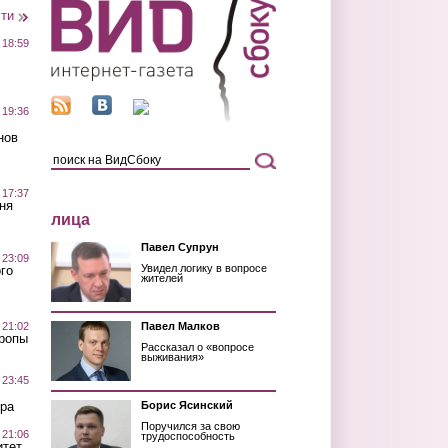
сти
 18:59
 19:36
нов
 17:37
ня
лица
Павел Супрун
 23:09
Увидел логику в вопросе
го
жителей
 21:02
Павел Малков
Тропы
Рассказал о «вопросе
выживания»
 23:45
ра
Борис Ясинский
Поручился за свою
 21:06
трудоспособность
итет