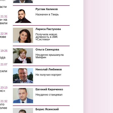
асти
Рустам Халиков
Назначен в Тверь
 21:31
а» на
авили
Лариса Пастухова
 22:34
Получила новую
мове
должность в АФК
«Система»
Ольга Свинцова
 19:25
Неудачно крышанула
вода
Минфин
 21:07
Николай Любимов
осили
Не получил портрет
 23:13
Евгений Кириченко
нс»
Неудачно станцевал
 21:32
что
более
Борис Ясинский