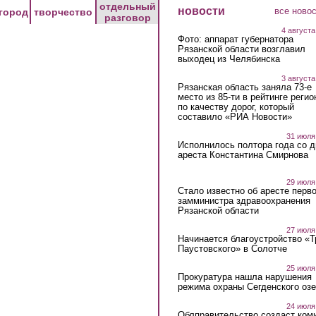
отдельный
новости
все ново
город
творчество
разговор
4 августа
Фото: аппарат губернатора
Рязанской области возглавил
выходец из Челябинска
3 августа
Рязанская область заняла 73-е
место из 85-ти в рейтинге регио
по качеству дорог, который
составило «РИА Новости»
31 июля
Исполнилось полтора года со д
ареста Константина Смирнова
29 июля
Стало известно об аресте перво
замминистра здравоохранения
Рязанской области
27 июля
Начинается благоустройство «
Паустовского» в Солотче
25 июля
Прокуратура нашла нарушения
режима охраны Сегденского озе
24 июля
Облправительство создаст ком