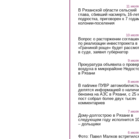
11 июля
В Рязанской области сельский
глава, сбивший насмерть 16-ле
подростка, приговорен к 7 года
колонии-поселения
10 июля
Вопрос о расторжении соглаше
по реализации инвестпроекта в
«Грачиной роще» будет рассмо
в суде, заявил губернатор
9 июля
Прокуратура объявила о провер
воздуха в микрорайоне Недост
в Рязани
8 июля
В паблике ПУВР автомобилист
делятся информацией о наличи
бензина на АЗС в Рязани, с 25 
пост собрал более двух тысяч
комментариев
7 июля
Дому-долгострою в Рязани в
следующем году исполнится 10
– дольщики
6 июля
Фото: Павел Малков встретился