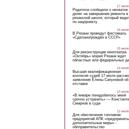
17 июля
Родители сообщили о нехватке
денег на завершение ремонта в
рязанской школе, который веде
по нацпроекту
16 июля
В Рязани проведут фестиваль
«Сделано/рождён в СССР»
15 июля
Для реконструкции кинотеатра
«Октябрь» мэрия Рязани ждет
областных или федеральных де
14 июля
Высшая квалификационная
коллегия судей 17 июля рассмо
заявление Елены Сапуновой об
отставке
13 июля
«В январе понадобилось меня
срочно устранить» — Констант
Смирнов в суде
12 июля
Для обеспечения топливом
предприятий АПК «предпринят
дополнительные меры» -
облправительство