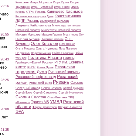
Кочетков
Игорь Морозов
Игорь
Игорь Путин
 22:16
Трубицын
Игорь Туровский
Игорь Яшин
Ирина
Касимов
Канищево
КПРФ Рязань
Кусова
тнего
Константиново
Касимовская городская Дума
м
ЛДПР Рязань
Лыбедский бульвар
Людмила Кибальникова
Министерство печати
Рязанской области
Минлесхоз Рязанской области
 20:55
Михаил Малахов
Михаил Пронин
Мост через Оку
ния
Олег
Николай Булаев
Николай Пилюгин
Олег Ковалев
Булеков
Олег Шишов
трен
Ольга Чуляева
Ольга Мишина
Петр Пыленок
Подбелка
Поджоги машин
Пойма Павловки
Пойма
Политика Рязани
Поляны
трех рек
 20:43
РГУ им. Есенина
ке
Праймериз «Единой России»
Рязанская
оево
РМПТС
РНПК
Роман Путин
городская Дума
Рязанский кремль
Рязанский
Рязанский нефтезавод
 23:25
Рязань
район
Сасово
Рязанский цирк
ы
и
Северный обход
Семен Сазонов
Сергей Дудукин
июня
Сергей Ежов
Сергей Сальников
Сергей Филимонов
Скопин
Солотча
Спас-Клепики
ТРЦ
УМВД Рязанской
Трасса М5
«Премьер»
области
Шаукат Ахметов
Федор Провоторов
 20:08
ЭРА
 лет
 21:35
 с