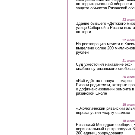
по территориальной обороне и
защите объектов Рязанской обл
23 июля
Здание бывшего «Детского мир
улице Соборной в Рязани выст
на торги
22 июля
На реставрацию мечети в Каси
выделено более 200 миллионов
рублей
21 июля
Суд ужесточил наказание экс-
снабженцу рязанского хлебоза
20 июля
«Всё идёт по плану» — мэрия
Рязани родителям, которые пр
о дофинансировании ремонта в
рязанской школе
19 июля
«Экологический рязанский алья
перезапустил «карту свалок»
18 июля
Рязанский Минздрав сообщил, 
перинатальный центр получит 
200 единиц оборудования