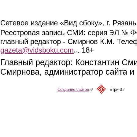
Сетевое издание «Вид сбоку», г. Рязан
ЭЛ № ФС
Реестровая запись СМИ: серия
главный редактор - Смирнов К.М. Телефо
gazeta@vidsboku.com
(link sends e-mail)
. 18+
Главный редактор: Константин См
Смирнова, администратор сайта и 
Создание сайтов
(link is external)
«Три-В»