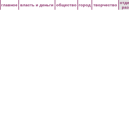
Перейти к основному содержанию
отд
главное
власть и деньги
общество
город
творчество
ра