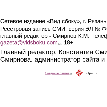
Сетевое издание «Вид сбоку», г. Рязан
ЭЛ № ФС
Реестровая запись СМИ: серия
главный редактор - Смирнов К.М. Телефо
gazeta@vidsboku.com
(link sends e-mail)
. 18+
Главный редактор: Константин См
Смирнова, администратор сайта и 
Создание сайтов
(link is external)
«Три-В»