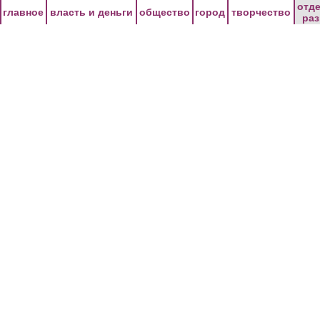
Перейти к основному содержанию
отд
главное
власть и деньги
общество
город
творчество
ра