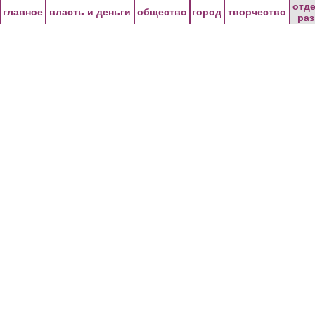
Перейти к основному содержанию
отд
главное
власть и деньги
общество
город
творчество
ра