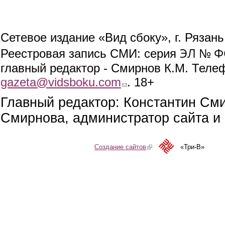
Сетевое издание «Вид сбоку», г. Рязан
ЭЛ № ФС
Реестровая запись СМИ: серия
главный редактор - Смирнов К.М. Телефо
gazeta@vidsboku.com
(link sends e-mail)
. 18+
Главный редактор: Константин См
Смирнова, администратор сайта и 
Создание сайтов
(link is external)
«Три-В»