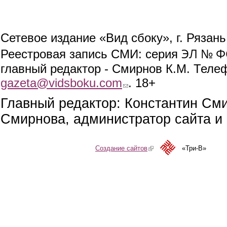
Сетевое издание «Вид сбоку», г. Рязан
ЭЛ № ФС
Реестровая запись СМИ: серия
главный редактор - Смирнов К.М. Телефо
gazeta@vidsboku.com
(link sends e-mail)
. 18+
Главный редактор: Константин См
Смирнова, администратор сайта и 
Создание сайтов
(link is external)
«Три-В»