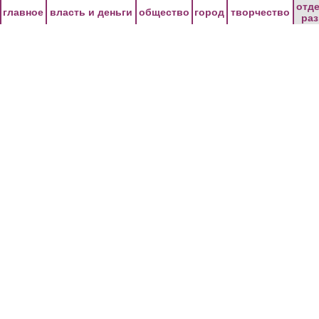
Перейти к основному содержанию
отд
главное
власть и деньги
общество
город
творчество
ра