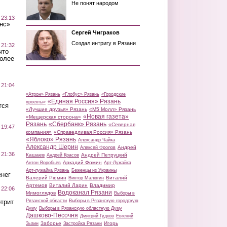
Не понят народом
 23:13
нс»
Сергей Чиграков
Создал интригу в Рязани
 21:32
что
более
 21:04
«Атрон» Рязань
«Глобус» Рязань
«Городские
«Единая Россия» Рязань
проекты»
тся
«Лучшие друзья» Рязань
«М5 Молл» Рязань
«Новая газета»
«Мещерская сторона»
Рязань
«Сбербанк» Рязань
«Северная
 19:47
компания»
«Справедливая Россия» Рязань
«Яблоко» Рязань
Александр Чайка
Александр Шерин
Андрей
Алексей Фролов
 21:36
Кашаев
Андрей Петруцкий
Андрей Красов
Аркадий Фомин
Антон Воробьев
Арт-Лужайка
Арт-лужайка Рязань
Беженцы из Украины
нег
Валерий Рюмин
Виталий
Виктор Малюгин
Артемов
Виталий Ларин
Владимир
 22:06
Водоканал Рязани
Мимоглядов
Выборы в
трит
Рязанской области
Выборы в Рязанскую городскую
Думу
Выборы в Рязанскую областную Думу
Дашково-Песочня
Дмитрий Гудков
Евгений
Заборье
Игорь
Зызин
Застройка Рязани