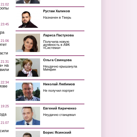
 21:02
Тропы
Рустам Халиков
Назначен в Тверь
 23:45
ра
Лариса Пастухова
 21:06
Получила новую
итет
должность в АФК
«Система»
асти
Ольга Свинцова
 21:31
а» на
Неудачно крышанула
авили
Минфин
 22:34
Николай Любимов
мове
Не получил портрет
 19:25
Евгений Кириченко
вода
Неудачно станцевал
 21:07
осили
Борис Ясинский