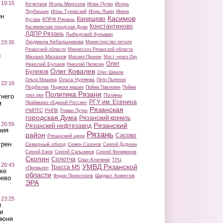
 19:15
Кочетков
Игорь Морозов
Игорь
Игорь Путин
Трубицын
Игорь Туровский
Игорь Яшин
Ирина
ин
Касимов
Канищево
КПРФ Рязань
Кусова
Константиново
Касимовская городская Дума
ЛДПР Рязань
Лыбедский бульвар
Людмила Кибальникова
 23:35
Министерство печати
Рязанской области
Минлесхоз Рязанской области
ы
Михаил Малахов
Михаил Пронин
Мост через Оку
Олег
Николай Булаев
Николай Пилюгин
Олег Ковалев
Булеков
Олег Шишов
Ольга Чуляева
Ольга Мишина
Петр Пыленок
 22:16
Подбелка
Поджоги машин
Пойма Павловки
Пойма
Политика Рязани
Поляны
тнего
трех рек
РГУ им. Есенина
м
Праймериз «Единой России»
Рязанская
РМПТС
РНПК
Роман Путин
городская Дума
Рязанский кремль
 20:55
Рязанский
Рязанский нефтезавод
ния
Рязань
район
Сасово
Рязанский цирк
трен
Северный обход
Семен Сазонов
Сергей Дудукин
Сергей Ежов
Сергей Сальников
Сергей Филимонов
Скопин
Солотча
Спас-Клепики
ТРЦ
 20:43
УМВД Рязанской
Трасса М5
«Премьер»
ке
области
Шаукат Ахметов
Федор Провоторов
оево
ЭРА
 23:25
ы
и
июня