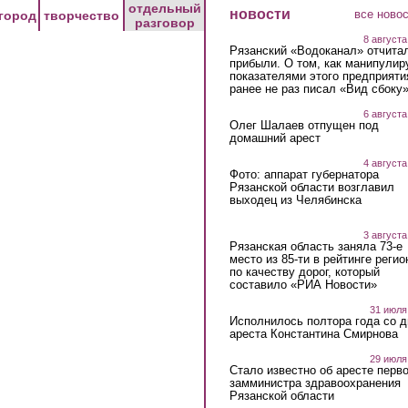
отдельный
новости
все ново
город
творчество
разговор
8 августа
Рязанский «Водоканал» отчита
прибыли. О том, как манипулир
показателями этого предприяти
ранее не раз писал «Вид сбоку
6 августа
Олег Шалаев отпущен под
домашний арест
4 августа
Фото: аппарат губернатора
Рязанской области возглавил
выходец из Челябинска
3 августа
Рязанская область заняла 73-е
место из 85-ти в рейтинге регио
по качеству дорог, который
составило «РИА Новости»
31 июля
Исполнилось полтора года со д
ареста Константина Смирнова
29 июля
Стало известно об аресте перво
замминистра здравоохранения
Рязанской области