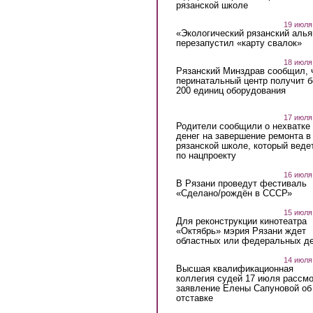
рязанской школе
19 июля
«Экологический рязанский алья
перезапустил «карту свалок»
18 июля
Рязанский Минздрав сообщил, 
перинатальный центр получит 
200 единиц оборудования
17 июля
Родители сообщили о нехватке
денег на завершение ремонта в
рязанской школе, который веде
по нацпроекту
16 июля
В Рязани проведут фестиваль
«Сделано/рождён в СССР»
15 июля
Для реконструкции кинотеатра
«Октябрь» мэрия Рязани ждет
областных или федеральных де
14 июля
Высшая квалификационная
коллегия судей 17 июля рассмо
заявление Елены Сапуновой об
отставке