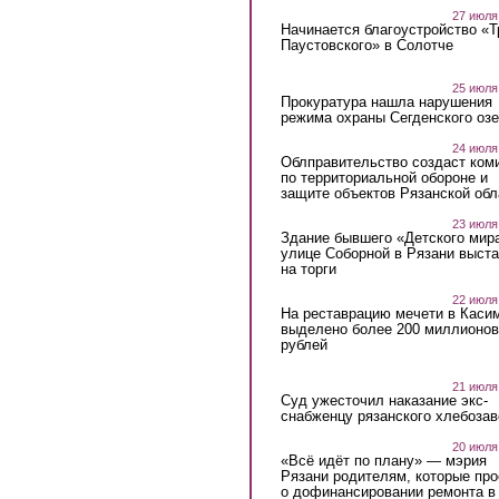
27 июля
Начинается благоустройство «
Паустовского» в Солотче
25 июля
Прокуратура нашла нарушения
режима охраны Сегденского озе
24 июля
Облправительство создаст ком
по территориальной обороне и
защите объектов Рязанской обл
23 июля
Здание бывшего «Детского мир
улице Соборной в Рязани выст
на торги
22 июля
На реставрацию мечети в Каси
выделено более 200 миллионов
рублей
21 июля
Суд ужесточил наказание экс-
снабженцу рязанского хлебоза
20 июля
«Всё идёт по плану» — мэрия
Рязани родителям, которые пр
о дофинансировании ремонта в