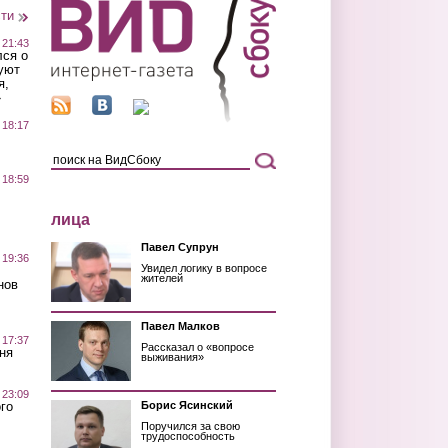
сти
 21:43
лся о
уют
я,
»
 18:17
 18:59
лица
Павел Супрун
 19:36
Увидел логику в вопросе
жителей
нов
Павел Малков
 17:37
Рассказал о «вопросе
ня
выживания»
 23:09
го
Борис Ясинский
Поручился за свою
трудоспособность