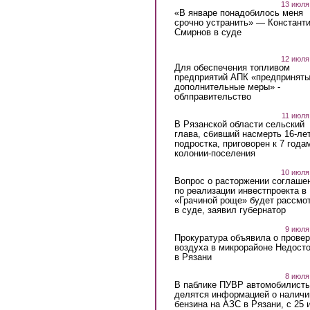
13 июля
«В январе понадобилось меня
срочно устранить» — Констант
Смирнов в суде
12 июля
Для обеспечения топливом
предприятий АПК «предпринят
дополнительные меры» -
облправительство
11 июля
В Рязанской области сельский
глава, сбивший насмерть 16-ле
подростка, приговорен к 7 года
колонии-поселения
10 июля
Вопрос о расторжении соглаше
по реализации инвестпроекта в
«Грачиной роще» будет рассмо
в суде, заявил губернатор
9 июля
Прокуратура объявила о провер
воздуха в микрорайоне Недост
в Рязани
8 июля
В паблике ПУВР автомобилист
делятся информацией о наличи
бензина на АЗС в Рязани, с 25 