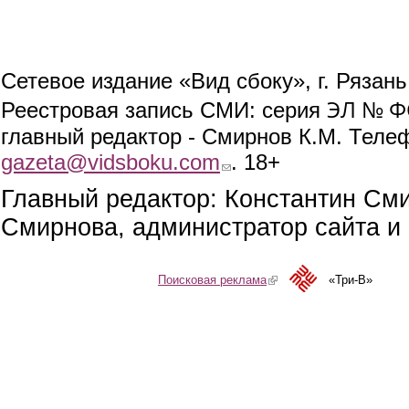
Сетевое издание «Вид сбоку», г. Рязан
ЭЛ № ФС
Реестровая запись СМИ: серия
главный редактор - Смирнов К.М. Телефо
gazeta@vidsboku.com
(link sends e-mail)
. 18+
Главный редактор: Константин См
Смирнова, администратор сайта и 
Поисковая реклама
(link is external)
«Три-В»