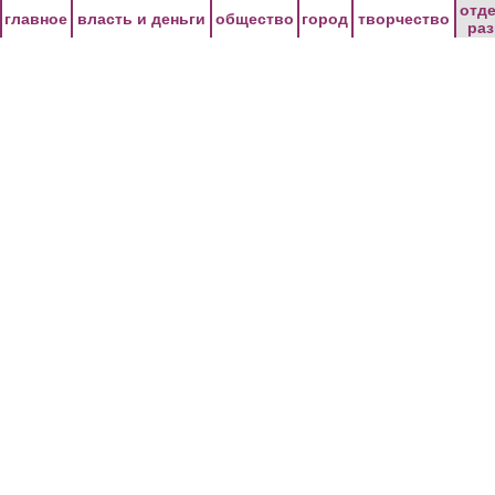
Перейти к основному содержанию
отд
главное
власть и деньги
общество
город
творчество
ра