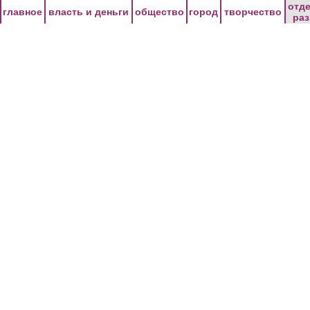
Перейти к основному содержанию
отд
главное
власть и деньги
общество
город
творчество
ра