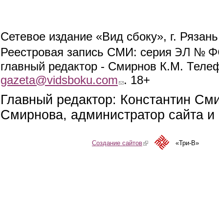
Сетевое издание «Вид сбоку», г. Рязан
ЭЛ № ФС
Реестровая запись СМИ: серия
главный редактор - Смирнов К.М. Телефо
gazeta@vidsboku.com
(link sends e-mail)
. 18+
Главный редактор: Константин См
Смирнова, администратор сайта и 
Создание сайтов
(link is external)
«Три-В»