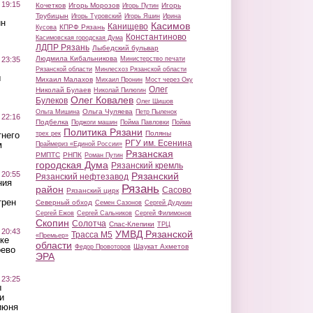
 19:15
Кочетков
Игорь Морозов
Игорь
Игорь Путин
Трубицын
Игорь Туровский
Игорь Яшин
Ирина
ин
Касимов
Канищево
КПРФ Рязань
Кусова
Константиново
Касимовская городская Дума
ЛДПР Рязань
Лыбедский бульвар
Людмила Кибальникова
 23:35
Министерство печати
Рязанской области
Минлесхоз Рязанской области
ы
Михаил Малахов
Михаил Пронин
Мост через Оку
Олег
Николай Булаев
Николай Пилюгин
Олег Ковалев
Булеков
Олег Шишов
Ольга Чуляева
Ольга Мишина
Петр Пыленок
 22:16
Подбелка
Поджоги машин
Пойма Павловки
Пойма
Политика Рязани
Поляны
тнего
трех рек
РГУ им. Есенина
м
Праймериз «Единой России»
Рязанская
РМПТС
РНПК
Роман Путин
городская Дума
Рязанский кремль
 20:55
Рязанский
Рязанский нефтезавод
ния
Рязань
район
Сасово
Рязанский цирк
трен
Северный обход
Семен Сазонов
Сергей Дудукин
Сергей Ежов
Сергей Сальников
Сергей Филимонов
Скопин
Солотча
Спас-Клепики
ТРЦ
 20:43
УМВД Рязанской
Трасса М5
«Премьер»
ке
области
Шаукат Ахметов
Федор Провоторов
оево
ЭРА
 23:25
ы
и
июня