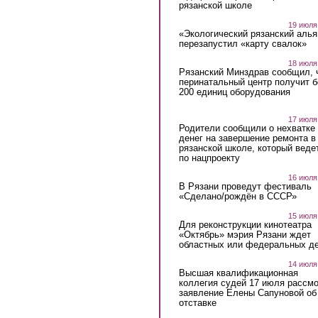
рязанской школе
19 июля
«Экологический рязанский алья
перезапустил «карту свалок»
18 июля
Рязанский Минздрав сообщил, 
перинатальный центр получит 
200 единиц оборудования
17 июля
Родители сообщили о нехватке
денег на завершение ремонта в
рязанской школе, который веде
по нацпроекту
16 июля
В Рязани проведут фестиваль
«Сделано/рождён в СССР»
15 июля
Для реконструкции кинотеатра
«Октябрь» мэрия Рязани ждет
областных или федеральных де
14 июля
Высшая квалификационная
коллегия судей 17 июля рассмо
заявление Елены Сапуновой об
отставке