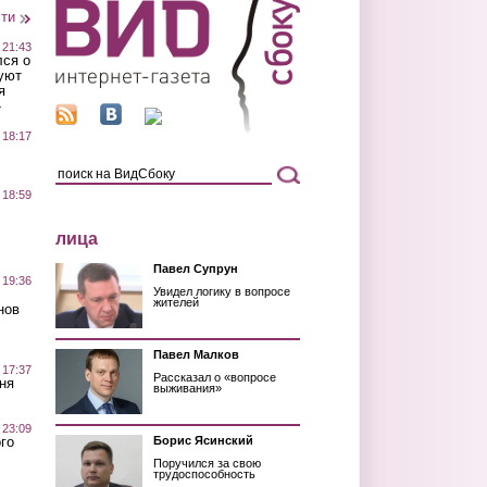
сти
 21:43
лся о
уют
я
»
 18:17
 18:59
лица
Павел Супрун
 19:36
Увидел логику в вопросе
жителей
нов
Павел Малков
 17:37
Рассказал о «вопросе
ня
выживания»
 23:09
го
Борис Ясинский
Поручился за свою
трудоспособность