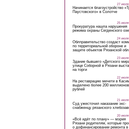
27 июля
Начинается благоустройство «
Паустовского» в Солотче
25 июля
Прокуратура нашла нарушения
режима охраны Сегденского озе
24 июля
Облправительство создаст ком
по территориальной обороне и
защите объектов Рязанской обл
23 июля
Здание бывшего «Детского мир
улице Соборной в Рязани выст
на торги
22 июля
На реставрацию мечети в Каси
выделено более 200 миллионов
рублей
21 июля
Суд ужесточил наказание экс-
снабженцу рязанского хлебоза
20 июля
«Всё идёт по плану» — мэрия
Рязани родителям, которые пр
о дофинансировании ремонта в