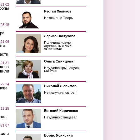
 21:02
Тропы
Рустам Халиков
Назначен в Тверь
 23:45
ра
Лариса Пастухова
 21:06
Получила новую
итет
должность в АФК
«Система»
асти
Ольга Свинцова
 21:31
а» на
Неудачно крышанула
авили
Минфин
 22:34
Николай Любимов
мове
Не получил портрет
 19:25
Евгений Кириченко
вода
Неудачно станцевал
 21:07
осили
Борис Ясинский