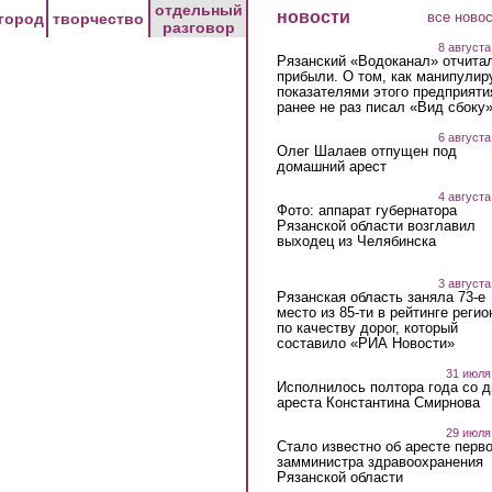
отдельный
новости
все ново
город
творчество
разговор
8 августа
Рязанский «Водоканал» отчита
прибыли. О том, как манипулир
показателями этого предприяти
ранее не раз писал «Вид сбоку
6 августа
Олег Шалаев отпущен под
домашний арест
4 августа
Фото: аппарат губернатора
Рязанской области возглавил
выходец из Челябинска
3 августа
Рязанская область заняла 73-е
место из 85-ти в рейтинге регио
по качеству дорог, который
составило «РИА Новости»
31 июля
Исполнилось полтора года со д
ареста Константина Смирнова
29 июля
Стало известно об аресте перво
замминистра здравоохранения
Рязанской области