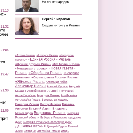
Не понят народом
 23:13
нс»
Сергей Чиграков
Создал интригу в Рязани
 21:32
что
более
 21:04
«Атрон» Рязань
«Глобус» Рязань
«Городские
«Единая Россия» Рязань
проекты»
тся
«Лучшие друзья» Рязань
«М5 Молл» Рязань
«Новая газета»
«Мещерская сторона»
Рязань
«Сбербанк» Рязань
«Северная
 19:47
компания»
«Справедливая Россия» Рязань
«Яблоко» Рязань
Александр Чайка
Александр Шерин
Андрей
Алексей Фролов
 21:36
Кашаев
Андрей Петруцкий
Андрей Красов
Аркадий Фомин
Антон Воробьев
Арт-Лужайка
Арт-лужайка Рязань
Беженцы из Украины
нег
Валерий Рюмин
Виталий
Виктор Малюгин
Артемов
Виталий Ларин
Владимир
 22:06
Водоканал Рязани
Мимоглядов
Выборы в
трит
Рязанской области
Выборы в Рязанскую городскую
Думу
Выборы в Рязанскую областную Думу
Дашково-Песочня
Дмитрий Гудков
Евгений
Заборье
Игорь
Зызин
Застройка Рязани