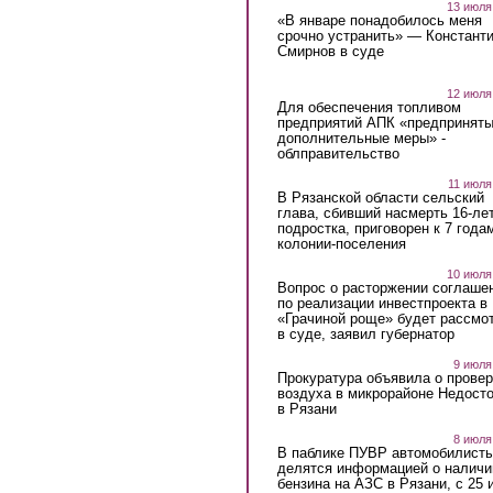
13 июля
«В январе понадобилось меня
срочно устранить» — Констант
Смирнов в суде
12 июля
Для обеспечения топливом
предприятий АПК «предпринят
дополнительные меры» -
облправительство
11 июля
В Рязанской области сельский
глава, сбивший насмерть 16-ле
подростка, приговорен к 7 года
колонии-поселения
10 июля
Вопрос о расторжении соглаше
по реализации инвестпроекта в
«Грачиной роще» будет рассмо
в суде, заявил губернатор
9 июля
Прокуратура объявила о провер
воздуха в микрорайоне Недост
в Рязани
8 июля
В паблике ПУВР автомобилист
делятся информацией о наличи
бензина на АЗС в Рязани, с 25 