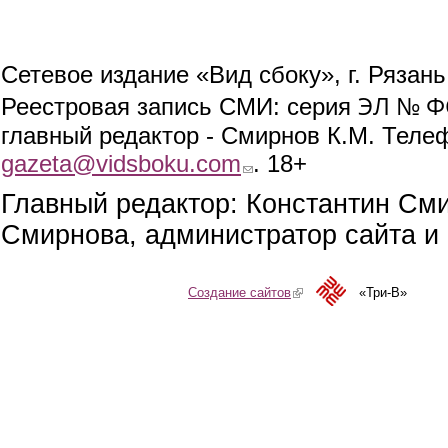
Сетевое издание «Вид сбоку», г. Рязан
ЭЛ № ФС
Реестровая запись СМИ: серия
главный редактор - Смирнов К.М. Телефо
gazeta@vidsboku.com
(link sends e-mail)
. 18+
Главный редактор: Константин См
Смирнова, администратор сайта и 
Создание сайтов
(link is external)
«Три-В»