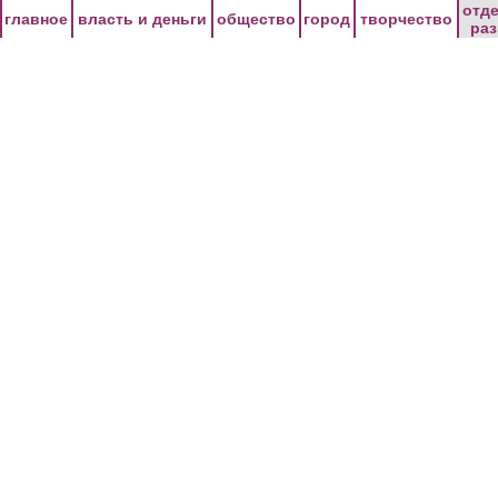
Перейти к основному содержанию
отд
главное
власть и деньги
общество
город
творчество
ра