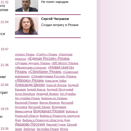
Не понят народом
 21:32
что
более
Сергей Чиграков
 21:04
Создал интригу в Рязани
тся
 19:47
«Атрон» Рязань
«Глобус» Рязань
«Городские
«Единая Россия» Рязань
проекты»
«Лучшие друзья» Рязань
«М5 Молл» Рязань
 21:36
«Новая газета»
«Мещерская сторона»
Рязань
«Сбербанк» Рязань
«Северная
нег
компания»
«Справедливая Россия» Рязань
«Яблоко» Рязань
Александр Чайка
Александр Шерин
 22:06
Андрей
Алексей Фролов
Кашаев
Андрей Петруцкий
Андрей Красов
трит
Аркадий Фомин
Антон Воробьев
Арт-Лужайка
Арт-лужайка Рязань
Беженцы из Украины
Валерий Рюмин
Виталий
Виктор Малюгин
Артемов
Виталий Ларин
Владимир
 19:15
Водоканал Рязани
Мимоглядов
Выборы в
ин
Рязанской области
Выборы в Рязанскую городскую
Думу
Выборы в Рязанскую областную Думу
Дашково-Песочня
Дмитрий Гудков
Евгений
 23:35
Заборье
Игорь
Зызин
Застройка Рязани