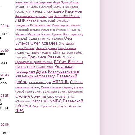
Кочетков
Игорь Морозов
Игорь
Игорь Путин
ы
Трубицын
Игорь Туровский
Игорь Яшин
Ирина
Касимов
Канищево
КПРФ Рязань
Кусова
Константиново
Касимовская городская Дума
ЛДПР Рязань
Лыбедский бульвар
Людмила Кибальникова
 22:16
Министерство печати
Рязанской области
Минлесхоз Рязанской области
тнего
Михаил Малахов
Михаил Пронин
Мост через Оку
м
Олег
Николай Булаев
Николай Пилюгин
Олег Ковалев
Булеков
Олег Шишов
Ольга Чуляева
Ольга Мишина
Петр Пыленок
 20:55
Подбелка
Поджоги машин
Пойма Павловки
Пойма
ния
Политика Рязани
Поляны
трех рек
РГУ им. Есенина
трен
Праймериз «Единой России»
Рязанская
РМПТС
РНПК
Роман Путин
городская Дума
Рязанский кремль
 20:43
Рязанский
Рязанский нефтезавод
ке
Рязань
район
Сасово
Рязанский цирк
оево
Северный обход
Семен Сазонов
Сергей Дудукин
Сергей Ежов
Сергей Сальников
Сергей Филимонов
 23:25
Скопин
Солотча
Спас-Клепики
ТРЦ
ы
УМВД Рязанской
Трасса М5
«Премьер»
и
области
Шаукат Ахметов
Федор Провоторов
июня
ЭРА
 20:08
 лет