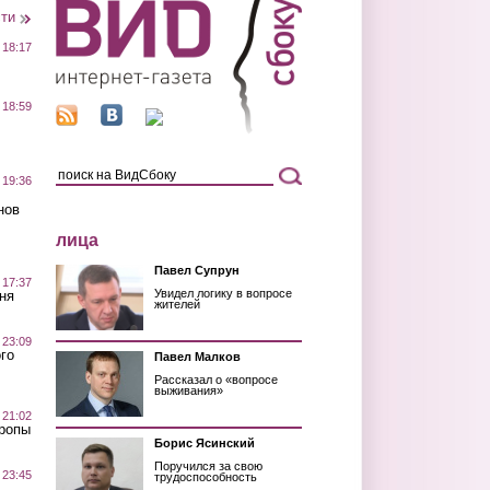
сти
 18:17
 18:59
 19:36
нов
лица
Павел Супрун
 17:37
Увидел логику в вопросе
ня
жителей
 23:09
го
Павел Малков
Рассказал о «вопросе
выживания»
 21:02
Тропы
Борис Ясинский
Поручился за свою
 23:45
трудоспособность