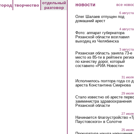
отдельный
новости
все ново
город
творчество
разговор
6 августа
Олег Шалаев отпущен под
домашний арест
4 августа
Фото: аппарат губернатора
Рязанской области возглавил
выходец из Челябинска
3 августа
Рязанская область заняла 73-е
место из 85-ти в рейтинге регио
по качеству дорог, который
составило «РИА Новости»
31 июля
Исполнилось полтора года со д
ареста Константина Смирнова
29 июля
Стало известно об аресте перво
замминистра здравоохранения
Рязанской области
27 июля
Начинается благоустройство «
Паустовского» в Солотче
25 июля
Прокуратура нашла нарушения