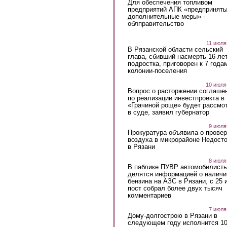
Для обеспечения топливом
предприятий АПК «предпринят
дополнительные меры» -
облправительство
11 июля
В Рязанской области сельский
глава, сбивший насмерть 16-ле
подростка, приговорен к 7 года
колонии-поселения
10 июля
Вопрос о расторжении соглаше
по реализации инвестпроекта в
«Грачиной роще» будет рассмо
в суде, заявил губернатор
9 июля
Прокуратура объявила о провер
воздуха в микрорайоне Недост
в Рязани
8 июля
В паблике ПУВР автомобилист
делятся информацией о наличи
бензина на АЗС в Рязани, с 25 
пост собрал более двух тысяч
комментариев
7 июля
Дому-долгострою в Рязани в
следующем году исполнится 10