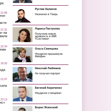
ра
Рустам Халиков
 21:06
Назначен в Тверь
итет
асти
Лариса Пастухова
 21:31
а» на
Получила новую
авили
должность в АФК
«Система»
 22:34
Ольга Свинцова
мове
Неудачно крышанула
Минфин
 19:25
Николай Любимов
вода
Не получил портрет
 21:07
осили
Евгений Кириченко
Неудачно станцевал
 23:13
нс»
Борис Ясинский