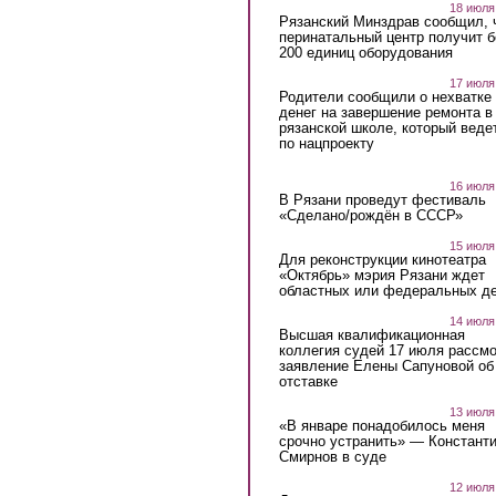
18 июля
Рязанский Минздрав сообщил, 
перинатальный центр получит 
200 единиц оборудования
17 июля
Родители сообщили о нехватке
денег на завершение ремонта в
рязанской школе, который веде
по нацпроекту
16 июля
В Рязани проведут фестиваль
«Сделано/рождён в СССР»
15 июля
Для реконструкции кинотеатра
«Октябрь» мэрия Рязани ждет
областных или федеральных де
14 июля
Высшая квалификационная
коллегия судей 17 июля рассмо
заявление Елены Сапуновой об
отставке
13 июля
«В январе понадобилось меня
срочно устранить» — Констант
Смирнов в суде
12 июля