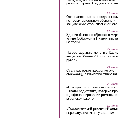
режима охраны Сегденского озе
24 июля
Облправительство создаст ком
по территориальной обороне и
защите объектов Рязанской обл
23 июля
Здание бывшего «Детского мир
улице Соборной в Рязани выст
на торги
22 июля
На реставрацию мечети в Каси
выделено более 200 миллионов
рублей
21 июля
Суд ужесточил наказание экс-
снабженцу рязанского хлебоза
20 июля
«Всё идёт по плану» — мэрия
Рязани родителям, которые пр
о дофинансировании ремонта в
рязанской школе
19 июля
«Экологический рязанский алья
перезапустил «карту свалок»