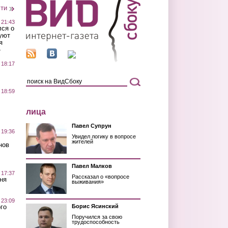
сти
 21:43
лся о
уют
я
»
 18:17
 18:59
лица
Павел Супрун
 19:36
Увидел логику в вопросе
жителей
нов
Павел Малков
 17:37
Рассказал о «вопросе
ня
выживания»
 23:09
го
Борис Ясинский
Поручился за свою
трудоспособность