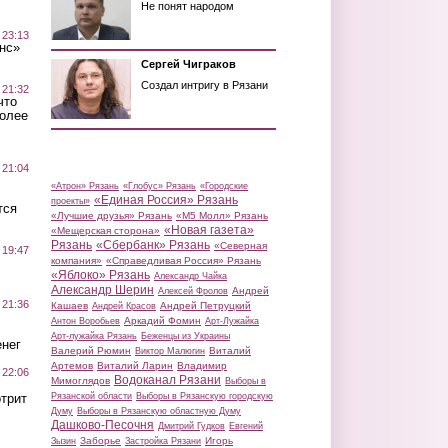
Не понят народом
 23:13
нс»
Сергей Чиграков
Создал интригу в Рязани
 21:32
что
более
 21:04
«Атрон» Рязань
«Глобус» Рязань
«Городские
«Единая Россия» Рязань
проекты»
тся
«Лучшие друзья» Рязань
«М5 Молл» Рязань
«Новая газета»
«Мещерская сторона»
Рязань
«Сбербанк» Рязань
«Северная
 19:47
компания»
«Справедливая Россия» Рязань
«Яблоко» Рязань
Александр Чайка
Александр Шерин
Андрей
Алексей Фролов
 21:36
Кашаев
Андрей Петруцкий
Андрей Красов
Аркадий Фомин
Антон Воробьев
Арт-Лужайка
Арт-лужайка Рязань
Беженцы из Украины
нег
Валерий Рюмин
Виталий
Виктор Малюгин
Артемов
Виталий Ларин
Владимир
 22:06
Водоканал Рязани
Мимоглядов
Выборы в
трит
Рязанской области
Выборы в Рязанскую городскую
Думу
Выборы в Рязанскую областную Думу
Дашково-Песочня
Дмитрий Гудков
Евгений
Заборье
Игорь
Зызин
Застройка Рязани