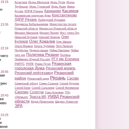
 19:15
Кочетков
Игорь Морозов
Игорь
Игорь Путин
Трубицын
Игорь Туровский
Игорь Яшин
Ирина
ин
Касимов
Канищево
КПРФ Рязань
Кусова
Константиново
Касимовская городская Дума
ЛДПР Рязань
Лыбедский бульвар
Людмила Кибальникова
 23:35
Министерство печати
Рязанской области
Минлесхоз Рязанской области
ы
Михаил Малахов
Михаил Пронин
Мост через Оку
Олег
Николай Булаев
Николай Пилюгин
Олег Ковалев
Булеков
Олег Шишов
Ольга Чуляева
Ольга Мишина
Петр Пыленок
 22:16
Подбелка
Поджоги машин
Пойма Павловки
Пойма
Политика Рязани
Поляны
тнего
трех рек
РГУ им. Есенина
м
Праймериз «Единой России»
Рязанская
РМПТС
РНПК
Роман Путин
городская Дума
Рязанский кремль
 20:55
Рязанский
Рязанский нефтезавод
ния
Рязань
район
Сасово
Рязанский цирк
трен
Северный обход
Семен Сазонов
Сергей Дудукин
Сергей Ежов
Сергей Сальников
Сергей Филимонов
Скопин
Солотча
Спас-Клепики
ТРЦ
 20:43
УМВД Рязанской
Трасса М5
«Премьер»
ке
области
Шаукат Ахметов
Федор Провоторов
оево
ЭРА
 23:25
ы
и
июня