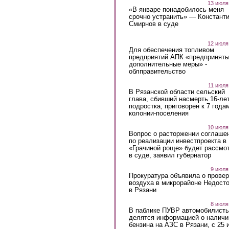
13 июля
«В январе понадобилось меня
срочно устранить» — Констант
Смирнов в суде
12 июля
Для обеспечения топливом
предприятий АПК «предпринят
дополнительные меры» -
облправительство
11 июля
В Рязанской области сельский
глава, сбивший насмерть 16-ле
подростка, приговорен к 7 года
колонии-поселения
10 июля
Вопрос о расторжении соглаше
по реализации инвестпроекта в
«Грачиной роще» будет рассмо
в суде, заявил губернатор
9 июля
Прокуратура объявила о провер
воздуха в микрорайоне Недост
в Рязани
8 июля
В паблике ПУВР автомобилист
делятся информацией о наличи
бензина на АЗС в Рязани, с 25 