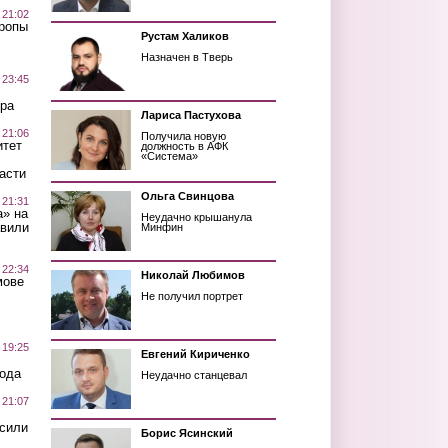
 21:02
Тропы
Рустам Халиков
Назначен в Тверь
 23:45
ра
Лариса Пастухова
 21:06
Получила новую
итет
должность в АФК
«Система»
асти
Ольга Свинцова
 21:31
а» на
Неудачно крышанула
авили
Минфин
 22:34
Николай Любимов
мове
Не получил портрет
 19:25
Евгений Кириченко
вода
Неудачно станцевал
 21:07
осили
Борис Ясинский