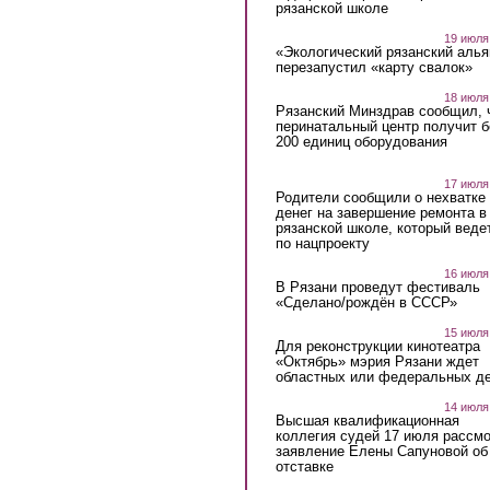
рязанской школе
19 июля
«Экологический рязанский алья
перезапустил «карту свалок»
18 июля
Рязанский Минздрав сообщил, 
перинатальный центр получит 
200 единиц оборудования
17 июля
Родители сообщили о нехватке
денег на завершение ремонта в
рязанской школе, который веде
по нацпроекту
16 июля
В Рязани проведут фестиваль
«Сделано/рождён в СССР»
15 июля
Для реконструкции кинотеатра
«Октябрь» мэрия Рязани ждет
областных или федеральных де
14 июля
Высшая квалификационная
коллегия судей 17 июля рассмо
заявление Елены Сапуновой об
отставке