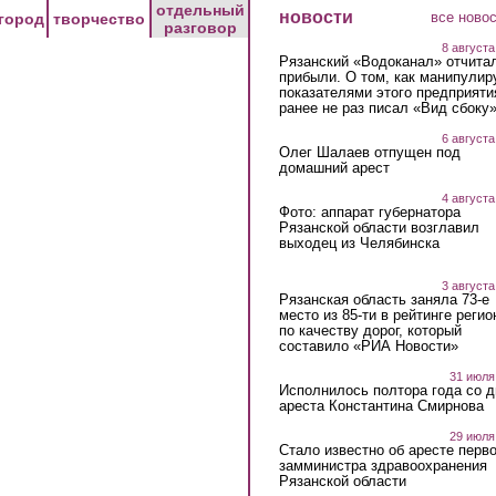
отдельный
новости
все ново
город
творчество
разговор
8 августа
Рязанский «Водоканал» отчита
прибыли. О том, как манипулир
показателями этого предприяти
ранее не раз писал «Вид сбоку
6 августа
Олег Шалаев отпущен под
домашний арест
4 августа
Фото: аппарат губернатора
Рязанской области возглавил
выходец из Челябинска
3 августа
Рязанская область заняла 73-е
место из 85-ти в рейтинге регио
по качеству дорог, который
составило «РИА Новости»
31 июля
Исполнилось полтора года со д
ареста Константина Смирнова
29 июля
Стало известно об аресте перво
замминистра здравоохранения
Рязанской области