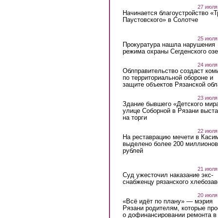
27 июля
Начинается благоустройство «
Паустовского» в Солотче
25 июля
Прокуратура нашла нарушения
режима охраны Сегденского озе
24 июля
Облправительство создаст ком
по территориальной обороне и
защите объектов Рязанской обл
23 июля
Здание бывшего «Детского мир
улице Соборной в Рязани выст
на торги
22 июля
На реставрацию мечети в Каси
выделено более 200 миллионов
рублей
21 июля
Суд ужесточил наказание экс-
снабженцу рязанского хлебоза
20 июля
«Всё идёт по плану» — мэрия
Рязани родителям, которые пр
о дофинансировании ремонта в