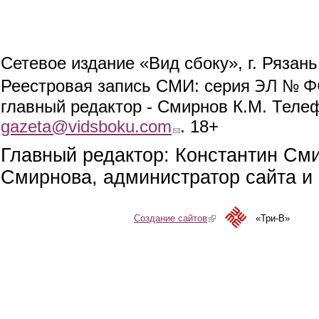
Сетевое издание «Вид сбоку», г. Рязан
ЭЛ № ФС
Реестровая запись СМИ: серия
главный редактор - Смирнов К.М. Телефо
gazeta@vidsboku.com
(link sends e-mail)
. 18+
Главный редактор: Константин См
Смирнова, администратор сайта и 
Создание сайтов
(link is external)
«Три-В»