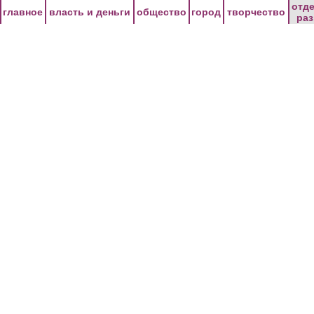
Перейти к основному содержанию
отд
главное
власть и деньги
общество
город
творчество
ра