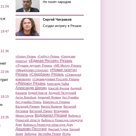
Не понят народом
 21:04
тся
Сергей Чиграков
Создал интригу в Рязани
 19:47
 21:36
«Атрон» Рязань
«Глобус» Рязань
«Городские
«Единая Россия» Рязань
проекты»
нег
«Лучшие друзья» Рязань
«М5 Молл» Рязань
«Новая газета»
«Мещерская сторона»
 22:06
Рязань
«Сбербанк» Рязань
«Северная
трит
компания»
«Справедливая Россия» Рязань
«Яблоко» Рязань
Александр Чайка
Александр Шерин
Андрей
Алексей Фролов
Кашаев
Андрей Петруцкий
Андрей Красов
 19:15
Аркадий Фомин
Антон Воробьев
Арт-Лужайка
Арт-лужайка Рязань
Беженцы из Украины
ин
Валерий Рюмин
Виталий
Виктор Малюгин
Артемов
Виталий Ларин
Владимир
Водоканал Рязани
Мимоглядов
Выборы в
 23:35
Рязанской области
Выборы в Рязанскую городскую
ы
Думу
Выборы в Рязанскую областную Думу
Дашково-Песочня
Дмитрий Гудков
Евгений
Заборье
Игорь
Зызин
Застройка Рязани