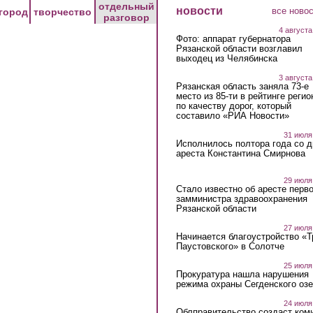
отдельный
новости
все ново
город
творчество
разговор
4 августа
Фото: аппарат губернатора
Рязанской области возглавил
выходец из Челябинска
3 августа
Рязанская область заняла 73-е
место из 85-ти в рейтинге регио
по качеству дорог, который
составило «РИА Новости»
31 июля
Исполнилось полтора года со д
ареста Константина Смирнова
29 июля
Стало известно об аресте перво
замминистра здравоохранения
Рязанской области
27 июля
Начинается благоустройство «
Паустовского» в Солотче
25 июля
Прокуратура нашла нарушения
режима охраны Сегденского озе
24 июля
Облправительство создаст ком