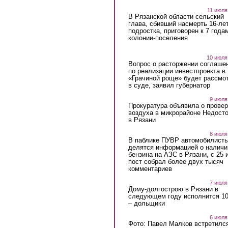
11 июля
В Рязанской области сельский
глава, сбивший насмерть 16-ле
подростка, приговорен к 7 года
колонии-поселения
10 июля
Вопрос о расторжении соглаше
по реализации инвестпроекта в
«Грачиной роще» будет рассмо
в суде, заявил губернатор
9 июля
Прокуратура объявила о провер
воздуха в микрорайоне Недост
в Рязани
8 июля
В паблике ПУВР автомобилист
делятся информацией о наличи
бензина на АЗС в Рязани, с 25 
пост собрал более двух тысяч
комментариев
7 июля
Дому-долгострою в Рязани в
следующем году исполнится 10
– дольщики
6 июля
Фото: Павел Малков встретился