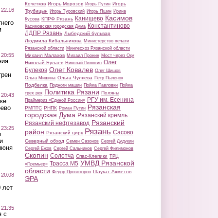
Кочетков
Игорь Морозов
Игорь
Игорь Путин
 22:16
Трубицын
Игорь Туровский
Игорь Яшин
Ирина
Касимов
Канищево
КПРФ Рязань
Кусова
тнего
Константиново
Касимовская городская Дума
м
ЛДПР Рязань
Лыбедский бульвар
Людмила Кибальникова
Министерство печати
Рязанской области
Минлесхоз Рязанской области
 20:55
Михаил Малахов
Михаил Пронин
Мост через Оку
ния
Олег
Николай Булаев
Николай Пилюгин
Олег Ковалев
Булеков
Олег Шишов
трен
Ольга Чуляева
Ольга Мишина
Петр Пыленок
Подбелка
Поджоги машин
Пойма Павловки
Пойма
Политика Рязани
Поляны
трех рек
 20:43
РГУ им. Есенина
ке
Праймериз «Единой России»
Рязанская
оево
РМПТС
РНПК
Роман Путин
городская Дума
Рязанский кремль
Рязанский
Рязанский нефтезавод
 23:25
Рязань
район
Сасово
Рязанский цирк
ы
и
Северный обход
Семен Сазонов
Сергей Дудукин
июня
Сергей Ежов
Сергей Сальников
Сергей Филимонов
Скопин
Солотча
Спас-Клепики
ТРЦ
УМВД Рязанской
Трасса М5
«Премьер»
области
Шаукат Ахметов
Федор Провоторов
 20:08
ЭРА
 лет
 21:35
 с