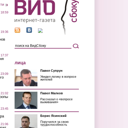
сти
 18:59
 19:36
нов
 17:37
ня
лица
Павел Супрун
 23:09
Увидел логику в вопросе
го
жителей
 21:02
Павел Малков
Тропы
Рассказал о «вопросе
выживания»
 23:45
ра
Борис Ясинский
Поручился за свою
 21:06
трудоспособность
итет