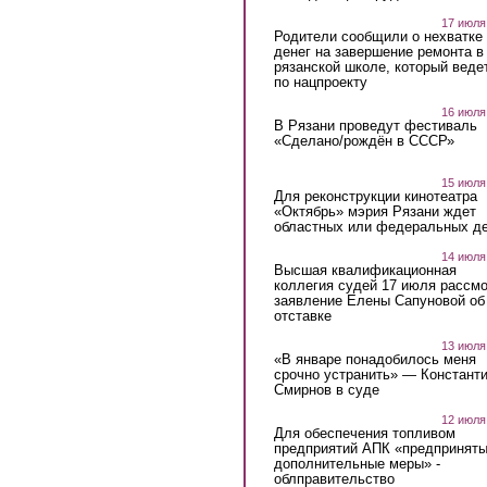
17 июля
Родители сообщили о нехватке
денег на завершение ремонта в
рязанской школе, который веде
по нацпроекту
16 июля
В Рязани проведут фестиваль
«Сделано/рождён в СССР»
15 июля
Для реконструкции кинотеатра
«Октябрь» мэрия Рязани ждет
областных или федеральных де
14 июля
Высшая квалификационная
коллегия судей 17 июля рассмо
заявление Елены Сапуновой об
отставке
13 июля
«В январе понадобилось меня
срочно устранить» — Констант
Смирнов в суде
12 июля
Для обеспечения топливом
предприятий АПК «предпринят
дополнительные меры» -
облправительство