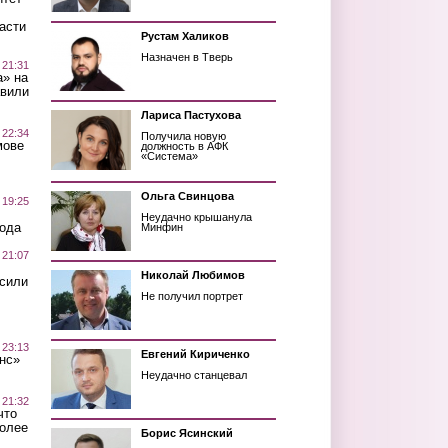
асти
Рустам Халиков
Назначен в Тверь
 21:31
а» на
авили
Лариса Пастухова
 22:34
Получила новую
мове
должность в АФК
«Система»
Ольга Свинцова
 19:25
Неудачно крышанула
вода
Минфин
 21:07
Николай Любимов
осили
Не получил портрет
 23:13
Евгений Кириченко
нс»
Неудачно станцевал
 21:32
что
более
Борис Ясинский