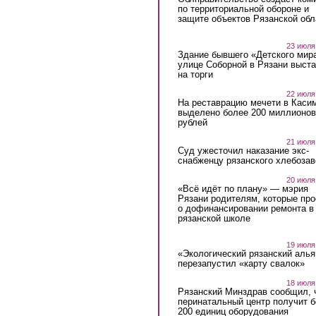
по территориальной обороне и
защите объектов Рязанской обл
23 июля
Здание бывшего «Детского мир
улице Соборной в Рязани выст
на торги
22 июля
На реставрацию мечети в Каси
выделено более 200 миллионов
рублей
21 июля
Суд ужесточил наказание экс-
снабженцу рязанского хлебоза
20 июля
«Всё идёт по плану» — мэрия
Рязани родителям, которые пр
о дофинансировании ремонта в
рязанской школе
19 июля
«Экологический рязанский алья
перезапустил «карту свалок»
18 июля
Рязанский Минздрав сообщил, 
перинатальный центр получит 
200 единиц оборудования