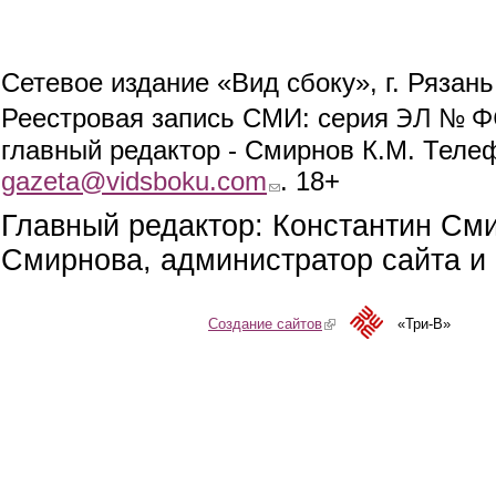
Сетевое издание «Вид сбоку», г. Рязан
ЭЛ № ФС
Реестровая запись СМИ: серия
главный редактор - Смирнов К.М. Телефо
gazeta@vidsboku.com
(link sends e-mail)
. 18+
Главный редактор: Константин См
Смирнова, администратор сайта и 
Создание сайтов
(link is external)
«Три-В»