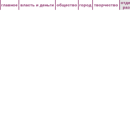
Перейти к основному содержанию
отд
главное
власть и деньги
общество
город
творчество
ра