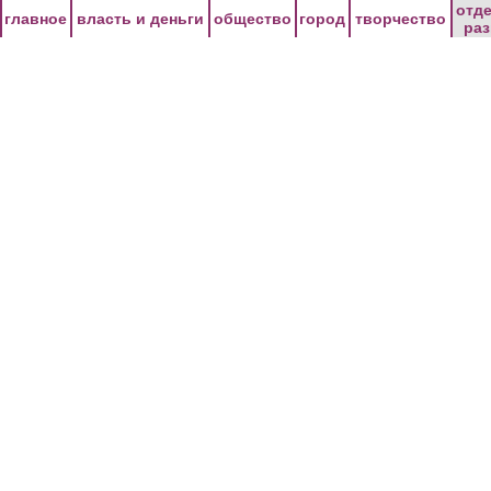
Перейти к основному содержанию
отд
главное
власть и деньги
общество
город
творчество
ра