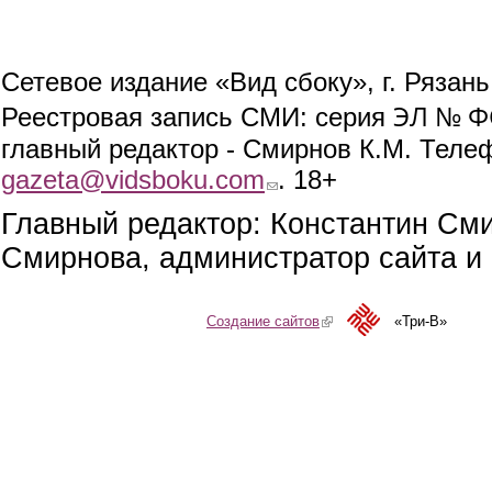
Сетевое издание «Вид сбоку», г. Рязан
ЭЛ № ФС
Реестровая запись СМИ: серия
главный редактор - Смирнов К.М. Телефо
gazeta@vidsboku.com
(link sends e-mail)
. 18+
Главный редактор: Константин См
Смирнова, администратор сайта и 
Создание сайтов
(link is external)
«Три-В»