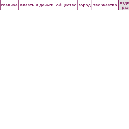
Перейти к основному содержанию
отд
главное
власть и деньги
общество
город
творчество
ра