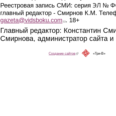
ЭЛ № ФС
Реестровая запись СМИ: серия
главный редактор - Смирнов К.М. Телефо
gazeta@vidsboku.com
(link sends e-mail)
. 18+
Главный редактор: Константин См
Смирнова, администратор сайта и 
Создание сайтов
(link is external)
«Три-В»