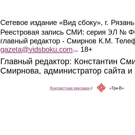
Сетевое издание «Вид сбоку», г. Рязан
ЭЛ № ФС
Реестровая запись СМИ: серия
главный редактор - Смирнов К.М. Телефо
gazeta@vidsboku.com
(link sends e-mail)
. 18+
Главный редактор: Константин См
Смирнова, администратор сайта и 
Контекстная реклама
(link is external)
«Три-В»