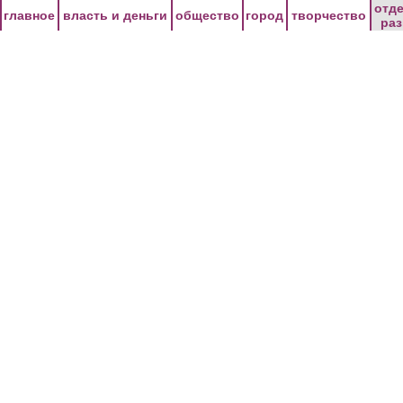
Перейти к основному содержанию
отд
главное
власть и деньги
общество
город
творчество
ра