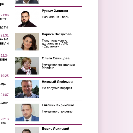
ра
Рустам Халиков
 21:06
Назначен в Тверь
итет
асти
Лариса Пастухова
 21:31
а» на
Получила новую
авили
должность в АФК
«Система»
 22:34
Ольга Свинцова
мове
Неудачно крышанула
Минфин
 19:25
Николай Любимов
вода
Не получил портрет
 21:07
осили
Евгений Кириченко
Неудачно станцевал
 23:13
нс»
Борис Ясинский