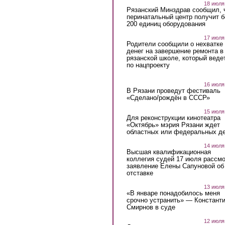
18 июля
Рязанский Минздрав сообщил, 
перинатальный центр получит 
200 единиц оборудования
17 июля
Родители сообщили о нехватке
денег на завершение ремонта в
рязанской школе, который веде
по нацпроекту
16 июля
В Рязани проведут фестиваль
«Сделано/рождён в СССР»
15 июля
Для реконструкции кинотеатра
«Октябрь» мэрия Рязани ждет
областных или федеральных де
14 июля
Высшая квалификационная
коллегия судей 17 июля рассмо
заявление Елены Сапуновой об
отставке
13 июля
«В январе понадобилось меня
срочно устранить» — Констант
Смирнов в суде
12 июля