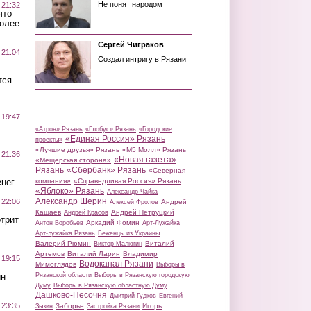
Не понят народом
 21:32
что
более
Сергей Чиграков
 21:04
Создал интригу в Рязани
тся
 19:47
«Атрон» Рязань
«Глобус» Рязань
«Городские
«Единая Россия» Рязань
проекты»
«Лучшие друзья» Рязань
«М5 Молл» Рязань
 21:36
«Новая газета»
«Мещерская сторона»
Рязань
«Сбербанк» Рязань
«Северная
нег
компания»
«Справедливая Россия» Рязань
«Яблоко» Рязань
Александр Чайка
Александр Шерин
 22:06
Андрей
Алексей Фролов
Кашаев
Андрей Петруцкий
Андрей Красов
трит
Аркадий Фомин
Антон Воробьев
Арт-Лужайка
Арт-лужайка Рязань
Беженцы из Украины
Валерий Рюмин
Виталий
Виктор Малюгин
Артемов
Виталий Ларин
Владимир
 19:15
Водоканал Рязани
Мимоглядов
Выборы в
ин
Рязанской области
Выборы в Рязанскую городскую
Думу
Выборы в Рязанскую областную Думу
Дашково-Песочня
Дмитрий Гудков
Евгений
 23:35
Заборье
Игорь
Зызин
Застройка Рязани