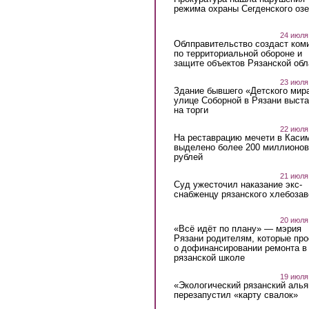
режима охраны Сегденского озе
24 июля
Облправительство создаст ком
по территориальной обороне и
защите объектов Рязанской обл
23 июля
Здание бывшего «Детского мир
улице Соборной в Рязани выст
на торги
22 июля
На реставрацию мечети в Каси
выделено более 200 миллионов
рублей
21 июля
Суд ужесточил наказание экс-
снабженцу рязанского хлебоза
20 июля
«Всё идёт по плану» — мэрия
Рязани родителям, которые пр
о дофинансировании ремонта в
рязанской школе
19 июля
«Экологический рязанский алья
перезапустил «карту свалок»