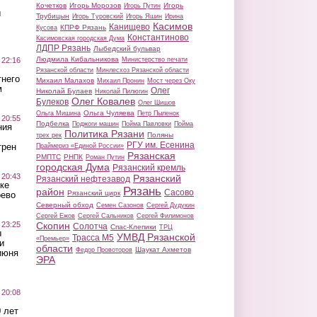
Кочетков
Игорь Морозов
Игорь
Игорь Путин
ы
Трубицын
Игорь Туровский
Игорь Яшин
Ирина
Касимов
Канищево
КПРФ Рязань
Кусова
Константиново
Касимовская городская Дума
ЛДПР Рязань
Лыбедский бульвар
Людмила Кибальникова
 22:16
Министерство печати
Рязанской области
Минлесхоз Рязанской области
тнего
Михаил Малахов
Михаил Пронин
Мост через Оку
м
Олег
Николай Булаев
Николай Пилюгин
Олег Ковалев
Булеков
Олег Шишов
Ольга Чуляева
Ольга Мишина
Петр Пыленок
 20:55
Подбелка
Поджоги машин
Пойма Павловки
Пойма
ния
Политика Рязани
Поляны
трех рек
РГУ им. Есенина
трен
Праймериз «Единой России»
Рязанская
РМПТС
РНПК
Роман Путин
городская Дума
Рязанский кремль
 20:43
Рязанский
Рязанский нефтезавод
ке
Рязань
район
Сасово
Рязанский цирк
оево
Северный обход
Семен Сазонов
Сергей Дудукин
Сергей Ежов
Сергей Сальников
Сергей Филимонов
 23:25
Скопин
Солотча
Спас-Клепики
ТРЦ
ы
УМВД Рязанской
Трасса М5
«Премьер»
и
области
Шаукат Ахметов
Федор Провоторов
июня
ЭРА
 20:08
 лет