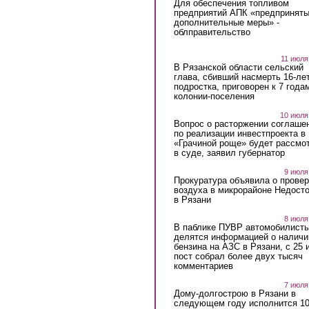
Для обеспечения топливом
предприятий АПК «предпринят
дополнительные меры» -
облправительство
11 июля
В Рязанской области сельский
глава, сбивший насмерть 16-ле
подростка, приговорен к 7 года
колонии-поселения
10 июля
Вопрос о расторжении соглаше
по реализации инвестпроекта в
«Грачиной роще» будет рассмо
в суде, заявил губернатор
9 июля
Прокуратура объявила о провер
воздуха в микрорайоне Недост
в Рязани
8 июля
В паблике ПУВР автомобилист
делятся информацией о наличи
бензина на АЗС в Рязани, с 25 
пост собрал более двух тысяч
комментариев
7 июля
Дому-долгострою в Рязани в
следующем году исполнится 10