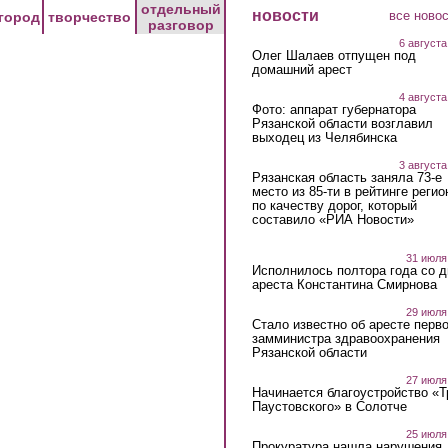
отдельный
новости
все ново
город
творчество
разговор
6 августа
Олег Шалаев отпущен под
домашний арест
4 августа
Фото: аппарат губернатора
Рязанской области возглавил
выходец из Челябинска
3 августа
Рязанская область заняла 73-е
место из 85-ти в рейтинге регио
по качеству дорог, который
составило «РИА Новости»
31 июля
Исполнилось полтора года со д
ареста Константина Смирнова
29 июля
Стало известно об аресте перво
замминистра здравоохранения
Рязанской области
27 июля
Начинается благоустройство «
Паустовского» в Солотче
25 июля
Прокуратура нашла нарушения