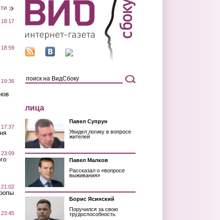
сти
 18:17
 18:59
 19:36
нов
лица
Павел Супрун
 17:37
Увидел логику в вопросе
ня
жителей
 23:09
го
Павел Малков
Рассказал о «вопросе
выживания»
 21:02
Тропы
Борис Ясинский
Поручился за свою
 23:45
трудоспособность