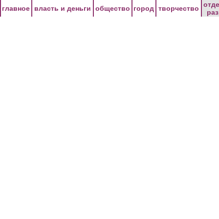
Перейти к основному содержанию
отд
главное
власть и деньги
общество
город
творчество
ра