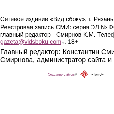
Сетевое издание «Вид сбоку», г. Рязан
ЭЛ № ФС
Реестровая запись СМИ: серия
главный редактор - Смирнов К.М. Телефо
gazeta@vidsboku.com
(link sends e-mail)
. 18+
Главный редактор: Константин См
Смирнова, администратор сайта и 
Создание сайтов
(link is external)
«Три-В»