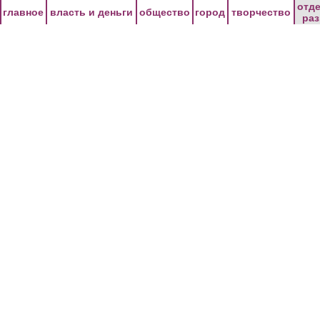
Перейти к основному содержанию
отд
главное
власть и деньги
общество
город
творчество
ра