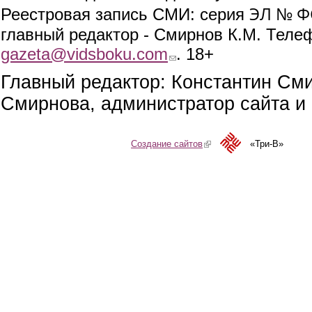
ЭЛ № ФС
Реестровая запись СМИ: серия
главный редактор - Смирнов К.М. Телефо
gazeta@vidsboku.com
(link sends e-mail)
. 18+
Главный редактор: Константин См
Смирнова, администратор сайта и 
Создание сайтов
(link is external)
«Три-В»