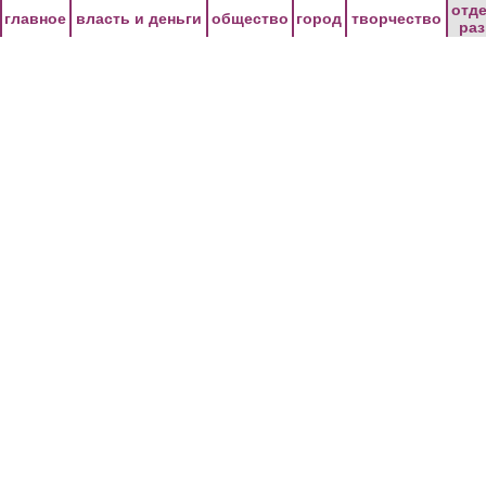
Перейти к основному содержанию
отд
главное
власть и деньги
общество
город
творчество
ра