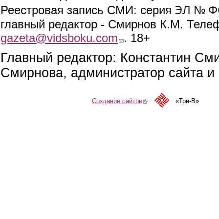
ЭЛ № ФС
Реестровая запись СМИ: серия
главный редактор - Смирнов К.М. Телефо
gazeta@vidsboku.com
(link sends e-mail)
. 18+
Главный редактор: Константин См
Смирнова, администратор сайта и 
Создание сайтов
(link is external)
«Три-В»