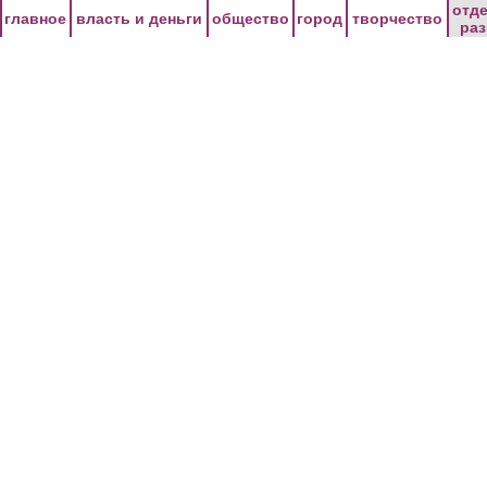
Перейти к основному содержанию
отд
главное
власть и деньги
общество
город
творчество
ра