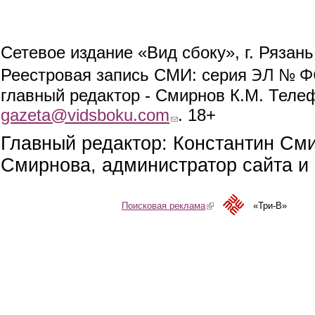
Сетевое издание «Вид сбоку», г. Рязан
ЭЛ № ФС
Реестровая запись СМИ: серия
главный редактор - Смирнов К.М. Телефо
gazeta@vidsboku.com
(link sends e-mail)
. 18+
Главный редактор: Константин См
Смирнова, администратор сайта и 
Поисковая реклама
(link is external)
«Три-В»