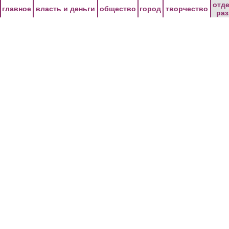
Перейти к основному содержанию
отд
главное
власть и деньги
общество
город
творчество
ра