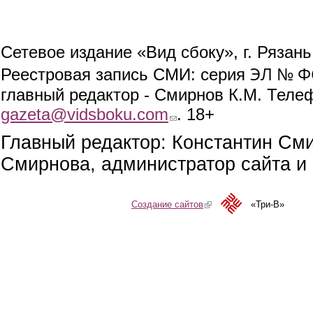
Сетевое издание «Вид сбоку», г. Рязан
ЭЛ № ФС
Реестровая запись СМИ: серия
главный редактор - Смирнов К.М. Телефо
gazeta@vidsboku.com
(link sends e-mail)
. 18+
Главный редактор: Константин См
Смирнова, администратор сайта и 
Создание сайтов
(link is external)
«Три-В»