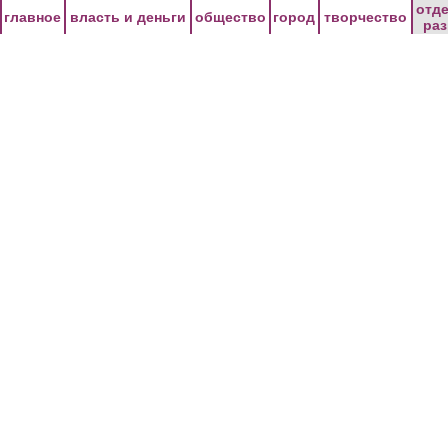
Перейти к основному содержанию
отд
главное
власть и деньги
общество
город
творчество
ра