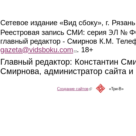
Сетевое издание «Вид сбоку», г. Рязан
ЭЛ № ФС
Реестровая запись СМИ: серия
главный редактор - Смирнов К.М. Телефо
gazeta@vidsboku.com
(link sends e-mail)
. 18+
Главный редактор: Константин См
Смирнова, администратор сайта и 
Создание сайтов
(link is external)
«Три-В»