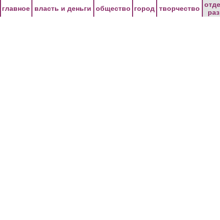
Перейти к основному содержанию
отд
главное
власть и деньги
общество
город
творчество
ра