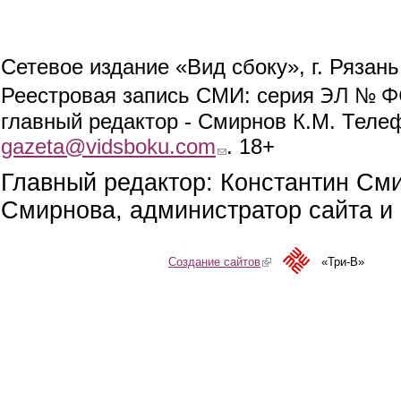
Сетевое издание «Вид сбоку», г. Рязан
ЭЛ № ФС
Реестровая запись СМИ: серия
главный редактор - Смирнов К.М. Телефо
gazeta@vidsboku.com
(link sends e-mail)
. 18+
Главный редактор: Константин См
Смирнова, администратор сайта и 
Создание сайтов
(link is external)
«Три-В»