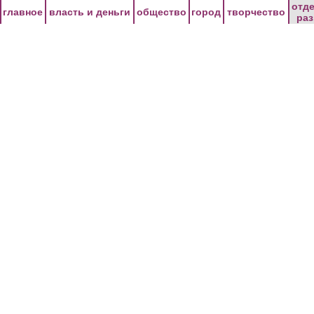
Перейти к основному содержанию
отд
главное
власть и деньги
общество
город
творчество
ра