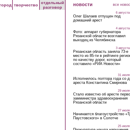
отдельный
новости
все ново
город
творчество
разговор
6 августа
Олег Шалаев отпущен под
домашний арест
4 августа
Фото: аппарат губернатора
Рязанской области возглавил
выходец из Челябинска
3 августа
Рязанская область заняла 73-е
место из 85-ти в рейтинге регио
по качеству дорог, который
составило «РИА Новости»
31 июля
Исполнилось полтора года со д
ареста Константина Смирнова
29 июля
Стало известно об аресте перво
замминистра здравоохранения
Рязанской области
27 июля
Начинается благоустройство «
Паустовского» в Солотче
25 июля
Прокуратура нашла нарушения