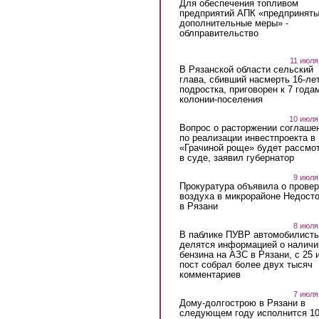
Для обеспечения топливом
предприятий АПК «предпринят
дополнительные меры» -
облправительство
11 июля
В Рязанской области сельский
глава, сбивший насмерть 16-ле
подростка, приговорен к 7 года
колонии-поселения
10 июля
Вопрос о расторжении соглаше
по реализации инвестпроекта в
«Грачиной роще» будет рассмо
в суде, заявил губернатор
9 июля
Прокуратура объявила о провер
воздуха в микрорайоне Недост
в Рязани
8 июля
В паблике ПУВР автомобилист
делятся информацией о наличи
бензина на АЗС в Рязани, с 25 
пост собрал более двух тысяч
комментариев
7 июля
Дому-долгострою в Рязани в
следующем году исполнится 10