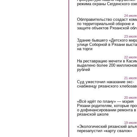
режима охраны Сегденского озе
24 июля
Облправительство создаст ком
по территориальной обороне и
защите объектов Рязанской обл
23 июля
Здание бывшего «Детского мир
улице Соборной в Рязани выст
на торги
22 июля
На реставрацию мечети в Каси
выделено более 200 миллионов
рублей
21 июля
Суд ужесточил наказание экс-
снабженцу рязанского хлебоза
20 июля
«Всё идёт по плану» — мэрия
Рязани родителям, которые пр
о дофинансировании ремонта в
рязанской школе
19 июля
«Экологический рязанский алья
перезапустил «карту свалок»