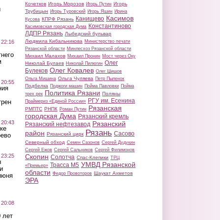
Кочетков
Игорь Морозов
Игорь
Игорь Путин
ы
Трубицын
Игорь Туровский
Игорь Яшин
Ирина
Касимов
Канищево
КПРФ Рязань
Кусова
Константиново
Касимовская городская Дума
ЛДПР Рязань
Лыбедский бульвар
Людмила Кибальникова
 22:16
Министерство печати
Рязанской области
Минлесхоз Рязанской области
тнего
Михаил Малахов
Михаил Пронин
Мост через Оку
м
Олег
Николай Булаев
Николай Пилюгин
Олег Ковалев
Булеков
Олег Шишов
Ольга Чуляева
Ольга Мишина
Петр Пыленок
 20:55
Подбелка
Поджоги машин
Пойма Павловки
Пойма
ния
Политика Рязани
Поляны
трех рек
РГУ им. Есенина
трен
Праймериз «Единой России»
Рязанская
РМПТС
РНПК
Роман Путин
городская Дума
Рязанский кремль
 20:43
Рязанский
Рязанский нефтезавод
ке
Рязань
район
Сасово
Рязанский цирк
оево
Северный обход
Семен Сазонов
Сергей Дудукин
Сергей Ежов
Сергей Сальников
Сергей Филимонов
 23:25
Скопин
Солотча
Спас-Клепики
ТРЦ
ы
УМВД Рязанской
Трасса М5
«Премьер»
и
области
Шаукат Ахметов
Федор Провоторов
июня
ЭРА
 20:08
 лет