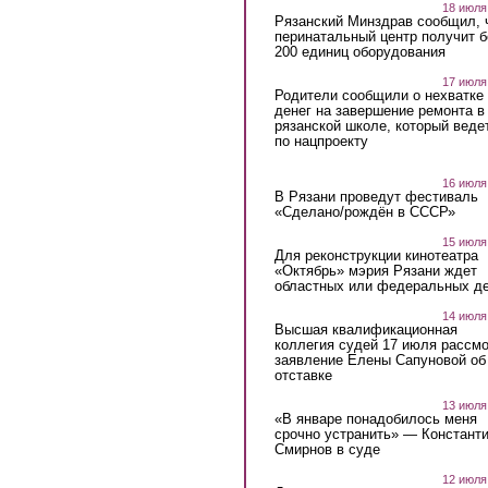
18 июля
Рязанский Минздрав сообщил, 
перинатальный центр получит 
200 единиц оборудования
17 июля
Родители сообщили о нехватке
денег на завершение ремонта в
рязанской школе, который веде
по нацпроекту
16 июля
В Рязани проведут фестиваль
«Сделано/рождён в СССР»
15 июля
Для реконструкции кинотеатра
«Октябрь» мэрия Рязани ждет
областных или федеральных де
14 июля
Высшая квалификационная
коллегия судей 17 июля рассмо
заявление Елены Сапуновой об
отставке
13 июля
«В январе понадобилось меня
срочно устранить» — Констант
Смирнов в суде
12 июля