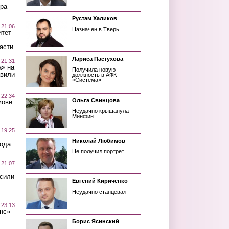
ра
Рустам Халиков
 21:06
Назначен в Тверь
итет
асти
Лариса Пастухова
 21:31
а» на
Получила новую
авили
должность в АФК
«Система»
 22:34
Ольга Свинцова
мове
Неудачно крышанула
Минфин
 19:25
Николай Любимов
вода
Не получил портрет
 21:07
осили
Евгений Кириченко
Неудачно станцевал
 23:13
нс»
Борис Ясинский