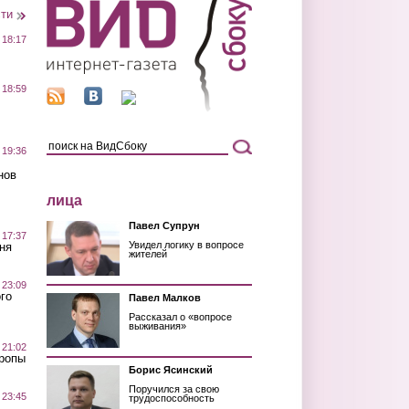
сти
 18:17
 18:59
 19:36
нов
лица
Павел Супрун
 17:37
Увидел логику в вопросе
ня
жителей
 23:09
го
Павел Малков
Рассказал о «вопросе
выживания»
 21:02
Тропы
Борис Ясинский
Поручился за свою
 23:45
трудоспособность