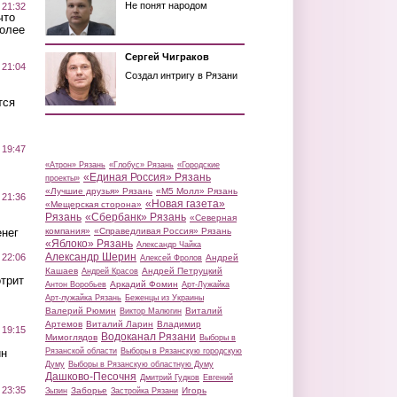
Не понят народом
 21:32
что
более
Сергей Чиграков
 21:04
Создал интригу в Рязани
тся
 19:47
«Атрон» Рязань
«Глобус» Рязань
«Городские
«Единая Россия» Рязань
проекты»
«Лучшие друзья» Рязань
«М5 Молл» Рязань
 21:36
«Новая газета»
«Мещерская сторона»
Рязань
«Сбербанк» Рязань
«Северная
нег
компания»
«Справедливая Россия» Рязань
«Яблоко» Рязань
Александр Чайка
Александр Шерин
 22:06
Андрей
Алексей Фролов
Кашаев
Андрей Петруцкий
Андрей Красов
трит
Аркадий Фомин
Антон Воробьев
Арт-Лужайка
Арт-лужайка Рязань
Беженцы из Украины
Валерий Рюмин
Виталий
Виктор Малюгин
Артемов
Виталий Ларин
Владимир
 19:15
Водоканал Рязани
Мимоглядов
Выборы в
ин
Рязанской области
Выборы в Рязанскую городскую
Думу
Выборы в Рязанскую областную Думу
Дашково-Песочня
Дмитрий Гудков
Евгений
 23:35
Заборье
Игорь
Зызин
Застройка Рязани