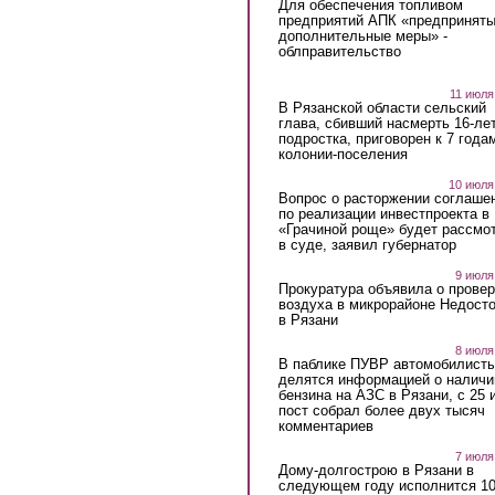
Для обеспечения топливом
предприятий АПК «предпринят
дополнительные меры» -
облправительство
11 июля
В Рязанской области сельский
глава, сбивший насмерть 16-ле
подростка, приговорен к 7 года
колонии-поселения
10 июля
Вопрос о расторжении соглаше
по реализации инвестпроекта в
«Грачиной роще» будет рассмо
в суде, заявил губернатор
9 июля
Прокуратура объявила о провер
воздуха в микрорайоне Недост
в Рязани
8 июля
В паблике ПУВР автомобилист
делятся информацией о наличи
бензина на АЗС в Рязани, с 25 
пост собрал более двух тысяч
комментариев
7 июля
Дому-долгострою в Рязани в
следующем году исполнится 10