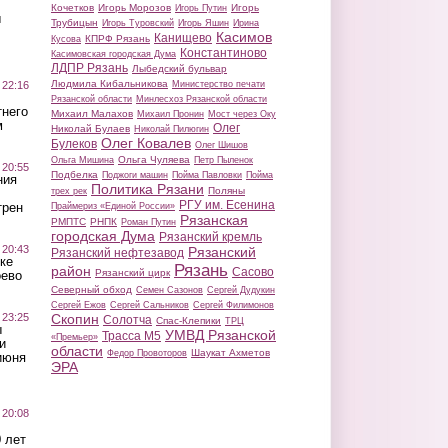
Кочетков
Игорь Морозов
Игорь
Игорь Путин
ы
Трубицын
Игорь Туровский
Игорь Яшин
Ирина
Касимов
Канищево
КПРФ Рязань
Кусова
Константиново
Касимовская городская Дума
ЛДПР Рязань
Лыбедский бульвар
Людмила Кибальникова
 22:16
Министерство печати
Рязанской области
Минлесхоз Рязанской области
тнего
Михаил Малахов
Михаил Пронин
Мост через Оку
м
Олег
Николай Булаев
Николай Пилюгин
Олег Ковалев
Булеков
Олег Шишов
Ольга Чуляева
Ольга Мишина
Петр Пыленок
 20:55
Подбелка
Поджоги машин
Пойма Павловки
Пойма
ния
Политика Рязани
Поляны
трех рек
РГУ им. Есенина
трен
Праймериз «Единой России»
Рязанская
РМПТС
РНПК
Роман Путин
городская Дума
Рязанский кремль
 20:43
Рязанский
Рязанский нефтезавод
ке
Рязань
район
Сасово
Рязанский цирк
оево
Северный обход
Семен Сазонов
Сергей Дудукин
Сергей Ежов
Сергей Сальников
Сергей Филимонов
 23:25
Скопин
Солотча
Спас-Клепики
ТРЦ
ы
УМВД Рязанской
Трасса М5
«Премьер»
и
области
Шаукат Ахметов
Федор Провоторов
июня
ЭРА
 20:08
 лет