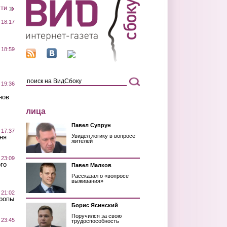
сти
 18:17
 18:59
 19:36
нов
лица
Павел Супрун
 17:37
Увидел логику в вопросе
ня
жителей
 23:09
го
Павел Малков
Рассказал о «вопросе
выживания»
 21:02
Тропы
Борис Ясинский
Поручился за свою
 23:45
трудоспособность