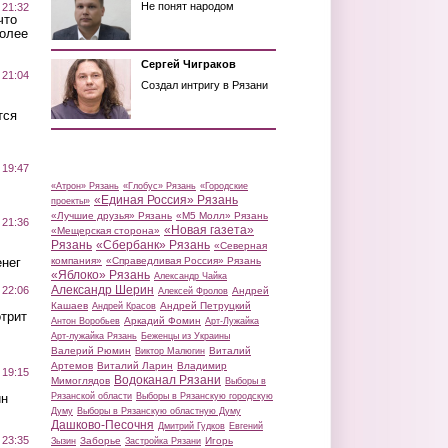
Не понят народом
 21:32
что
более
Сергей Чиграков
 21:04
Создал интригу в Рязани
тся
 19:47
«Атрон» Рязань
«Глобус» Рязань
«Городские
«Единая Россия» Рязань
проекты»
«Лучшие друзья» Рязань
«М5 Молл» Рязань
 21:36
«Новая газета»
«Мещерская сторона»
Рязань
«Сбербанк» Рязань
«Северная
нег
компания»
«Справедливая Россия» Рязань
«Яблоко» Рязань
Александр Чайка
Александр Шерин
 22:06
Андрей
Алексей Фролов
Кашаев
Андрей Петруцкий
Андрей Красов
трит
Аркадий Фомин
Антон Воробьев
Арт-Лужайка
Арт-лужайка Рязань
Беженцы из Украины
Валерий Рюмин
Виталий
Виктор Малюгин
Артемов
Виталий Ларин
Владимир
 19:15
Водоканал Рязани
Мимоглядов
Выборы в
ин
Рязанской области
Выборы в Рязанскую городскую
Думу
Выборы в Рязанскую областную Думу
Дашково-Песочня
Дмитрий Гудков
Евгений
 23:35
Заборье
Игорь
Зызин
Застройка Рязани