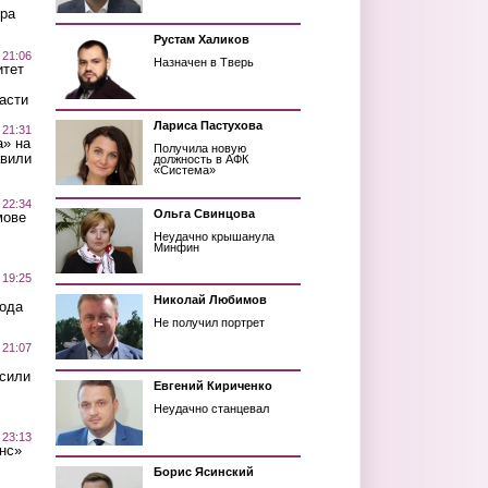
ра
Рустам Халиков
 21:06
Назначен в Тверь
итет
асти
Лариса Пастухова
 21:31
а» на
Получила новую
авили
должность в АФК
«Система»
 22:34
Ольга Свинцова
мове
Неудачно крышанула
Минфин
 19:25
Николай Любимов
вода
Не получил портрет
 21:07
осили
Евгений Кириченко
Неудачно станцевал
 23:13
нс»
Борис Ясинский