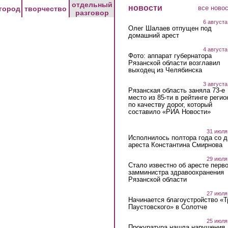
отдельный
новости
все ново
город
творчество
разговор
6 августа
Олег Шалаев отпущен под
домашний арест
4 августа
Фото: аппарат губернатора
Рязанской области возглавил
выходец из Челябинска
3 августа
Рязанская область заняла 73-е
место из 85-ти в рейтинге регио
по качеству дорог, который
составило «РИА Новости»
31 июля
Исполнилось полтора года со д
ареста Константина Смирнова
29 июля
Стало известно об аресте перво
замминистра здравоохранения
Рязанской области
27 июля
Начинается благоустройство «
Паустовского» в Солотче
25 июля
Прокуратура нашла нарушения