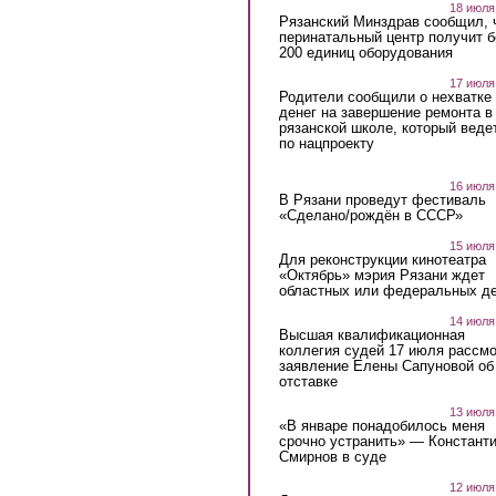
18 июля
Рязанский Минздрав сообщил, 
перинатальный центр получит 
200 единиц оборудования
17 июля
Родители сообщили о нехватке
денег на завершение ремонта в
рязанской школе, который веде
по нацпроекту
16 июля
В Рязани проведут фестиваль
«Сделано/рождён в СССР»
15 июля
Для реконструкции кинотеатра
«Октябрь» мэрия Рязани ждет
областных или федеральных де
14 июля
Высшая квалификационная
коллегия судей 17 июля рассмо
заявление Елены Сапуновой об
отставке
13 июля
«В январе понадобилось меня
срочно устранить» — Констант
Смирнов в суде
12 июля