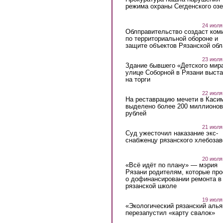
режима охраны Сегденского озе
24 июля
Облправительство создаст ком
по территориальной обороне и
защите объектов Рязанской обл
23 июля
Здание бывшего «Детского мир
улице Соборной в Рязани выст
на торги
22 июля
На реставрацию мечети в Каси
выделено более 200 миллионов
рублей
21 июля
Суд ужесточил наказание экс-
снабженцу рязанского хлебоза
20 июля
«Всё идёт по плану» — мэрия
Рязани родителям, которые пр
о дофинансировании ремонта в
рязанской школе
19 июля
«Экологический рязанский алья
перезапустил «карту свалок»