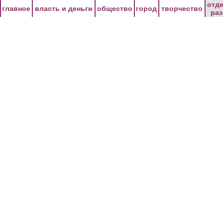
Перейти к основному содержанию
отд
главное
власть и деньги
общество
город
творчество
ра