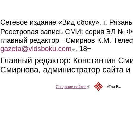
Сетевое издание «Вид сбоку», г. Рязан
ЭЛ № ФС
Реестровая запись СМИ: серия
главный редактор - Смирнов К.М. Телефо
gazeta@vidsboku.com
(link sends e-mail)
. 18+
Главный редактор: Константин См
Смирнова, администратор сайта и 
Создание сайтов
(link is external)
«Три-В»