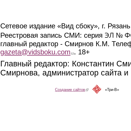
Сетевое издание «Вид сбоку», г. Рязан
ЭЛ № ФС
Реестровая запись СМИ: серия
главный редактор - Смирнов К.М. Телефо
gazeta@vidsboku.com
(link sends e-mail)
. 18+
Главный редактор: Константин См
Смирнова, администратор сайта и 
Создание сайтов
(link is external)
«Три-В»