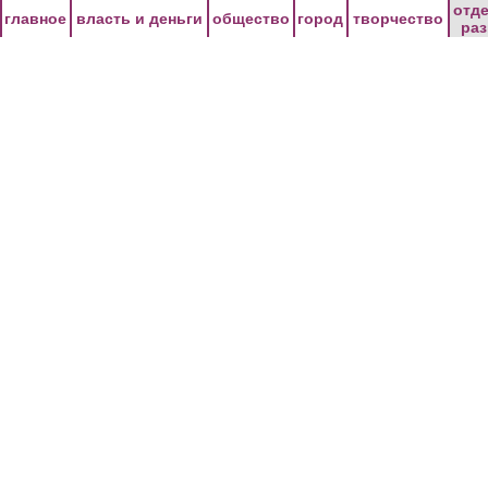
Перейти к основному содержанию
отд
главное
власть и деньги
общество
город
творчество
ра