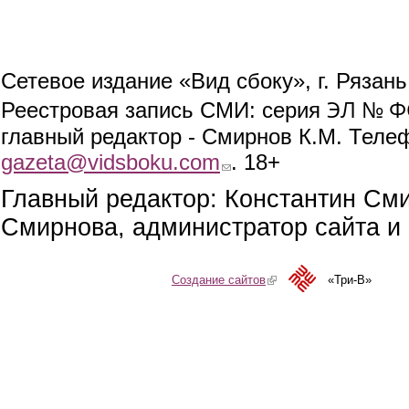
Сетевое издание «Вид сбоку», г. Рязан
ЭЛ № ФС
Реестровая запись СМИ: серия
главный редактор - Смирнов К.М. Телефо
gazeta@vidsboku.com
(link sends e-mail)
. 18+
Главный редактор: Константин См
Смирнова, администратор сайта и 
Создание сайтов
(link is external)
«Три-В»