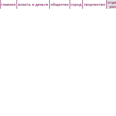
Перейти к основному содержанию
отд
главное
власть и деньги
общество
город
творчество
ра