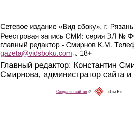
Сетевое издание «Вид сбоку», г. Рязан
ЭЛ № ФС
Реестровая запись СМИ: серия
главный редактор - Смирнов К.М. Телефо
gazeta@vidsboku.com
(link sends e-mail)
. 18+
Главный редактор: Константин См
Смирнова, администратор сайта и 
Создание сайтов
(link is external)
«Три-В»