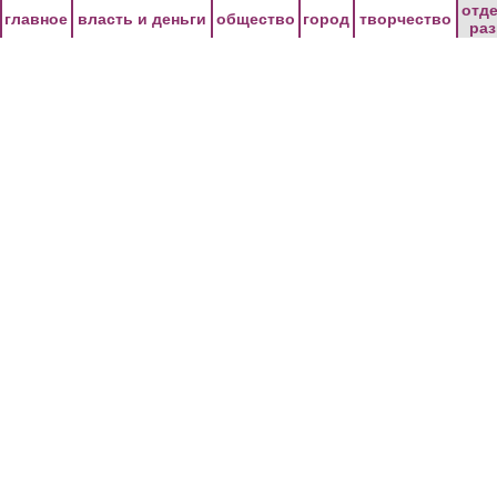
Перейти к основному содержанию
отд
главное
власть и деньги
общество
город
творчество
ра