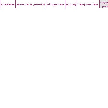
Перейти к основному содержанию
отд
главное
власть и деньги
общество
город
творчество
ра