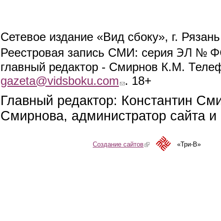
Сетевое издание «Вид сбоку», г. Рязан
ЭЛ № ФС
Реестровая запись СМИ: серия
главный редактор - Смирнов К.М. Телефо
gazeta@vidsboku.com
(link sends e-mail)
. 18+
Главный редактор: Константин См
Смирнова, администратор сайта и 
Создание сайтов
(link is external)
«Три-В»