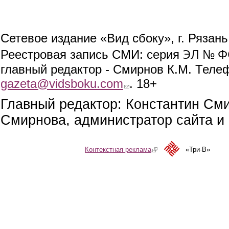
Сетевое издание «Вид сбоку», г. Рязан
ЭЛ № ФС
Реестровая запись СМИ: серия
главный редактор - Смирнов К.М. Телефо
gazeta@vidsboku.com
(link sends e-mail)
. 18+
Главный редактор: Константин См
Смирнова, администратор сайта и 
Контекстная реклама
(link is external)
«Три-В»