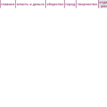
Перейти к основному содержанию
отд
главное
власть и деньги
общество
город
творчество
ра