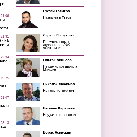
ра
Рустам Халиков
 21:06
Назначен в Тверь
итет
асти
Лариса Пастухова
 21:31
а» на
Получила новую
авили
должность в АФК
«Система»
 22:34
Ольга Свинцова
мове
Неудачно крышанула
Минфин
 19:25
Николай Любимов
вода
Не получил портрет
 21:07
осили
Евгений Кириченко
Неудачно станцевал
 23:13
нс»
Борис Ясинский