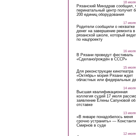
18 июля
Рязанский Минздрав сообщил, 
перинатальный центр получит 
200 единиц оборудования
17 июля
Родители сообщили о нехватке
денег на завершение ремонта в
рязанской школе, который веде
по нацпроекту
16 июля
В Рязани проведут фестиваль
«Сделано/рождён в СССР»
15 июля
Для реконструкции кинотеатра
«Октябрь» мэрия Рязани ждет
областных или федеральных де
14 июля
Высшая квалификационная
коллегия судей 17 июля рассмо
заявление Елены Сапуновой об
отставке
13 июля
«В январе понадобилось меня
срочно устранить» — Констант
Смирнов в суде
12 июля