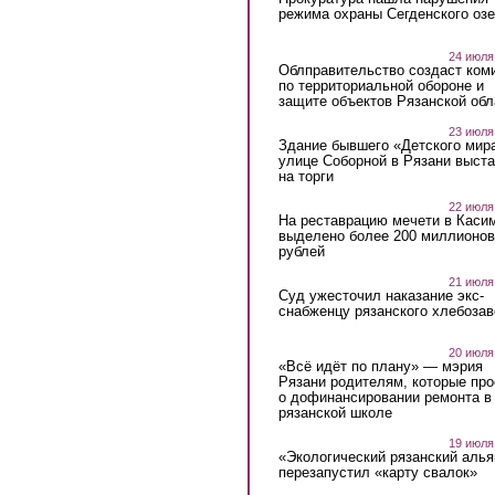
режима охраны Сегденского озе
24 июля
Облправительство создаст ком
по территориальной обороне и
защите объектов Рязанской обл
23 июля
Здание бывшего «Детского мир
улице Соборной в Рязани выст
на торги
22 июля
На реставрацию мечети в Каси
выделено более 200 миллионов
рублей
21 июля
Суд ужесточил наказание экс-
снабженцу рязанского хлебоза
20 июля
«Всё идёт по плану» — мэрия
Рязани родителям, которые пр
о дофинансировании ремонта в
рязанской школе
19 июля
«Экологический рязанский алья
перезапустил «карту свалок»