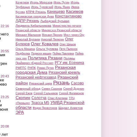
Кочетков
Игорь Морозов
Игорь
Игорь Путин
ы
Трубицын
Игорь Туровский
Игорь Яшин
Ирина
Касимов
Канищево
КПРФ Рязань
Кусова
Константиново
Касимовская городская Дума
ЛДПР Рязань
Лыбедский бульвар
Людмила Кибальникова
 22:16
Министерство печати
Рязанской области
Минлесхоз Рязанской области
тнего
Михаил Малахов
Михаил Пронин
Мост через Оку
м
Олег
Николай Булаев
Николай Пилюгин
Олег Ковалев
Булеков
Олег Шишов
Ольга Чуляева
Ольга Мишина
Петр Пыленок
 20:55
Подбелка
Поджоги машин
Пойма Павловки
Пойма
ния
Политика Рязани
Поляны
трех рек
РГУ им. Есенина
трен
Праймериз «Единой России»
Рязанская
РМПТС
РНПК
Роман Путин
городская Дума
Рязанский кремль
 20:43
Рязанский
Рязанский нефтезавод
ке
Рязань
район
Сасово
Рязанский цирк
оево
Северный обход
Семен Сазонов
Сергей Дудукин
Сергей Ежов
Сергей Сальников
Сергей Филимонов
 23:25
Скопин
Солотча
Спас-Клепики
ТРЦ
ы
УМВД Рязанской
Трасса М5
«Премьер»
и
области
Шаукат Ахметов
Федор Провоторов
июня
ЭРА
 20:08
 лет