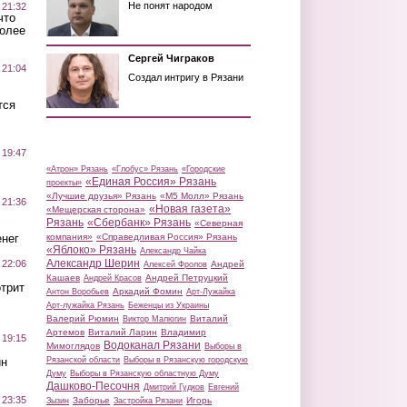
Не понят народом
 21:32
что
более
Сергей Чиграков
 21:04
Создал интригу в Рязани
тся
 19:47
«Атрон» Рязань
«Глобус» Рязань
«Городские
«Единая Россия» Рязань
проекты»
«Лучшие друзья» Рязань
«М5 Молл» Рязань
 21:36
«Новая газета»
«Мещерская сторона»
Рязань
«Сбербанк» Рязань
«Северная
нег
компания»
«Справедливая Россия» Рязань
«Яблоко» Рязань
Александр Чайка
Александр Шерин
 22:06
Андрей
Алексей Фролов
Кашаев
Андрей Петруцкий
Андрей Красов
трит
Аркадий Фомин
Антон Воробьев
Арт-Лужайка
Арт-лужайка Рязань
Беженцы из Украины
Валерий Рюмин
Виталий
Виктор Малюгин
Артемов
Виталий Ларин
Владимир
 19:15
Водоканал Рязани
Мимоглядов
Выборы в
ин
Рязанской области
Выборы в Рязанскую городскую
Думу
Выборы в Рязанскую областную Думу
Дашково-Песочня
Дмитрий Гудков
Евгений
 23:35
Заборье
Игорь
Зызин
Застройка Рязани