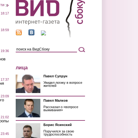
сти
 18:17
 18:59
 19:36
нов
лица
Павел Супрун
 17:37
Увидел логику в вопросе
ня
жителей
 23:09
го
Павел Малков
Рассказал о «вопросе
выживания»
 21:02
Тропы
Борис Ясинский
Поручился за свою
 23:45
трудоспособность