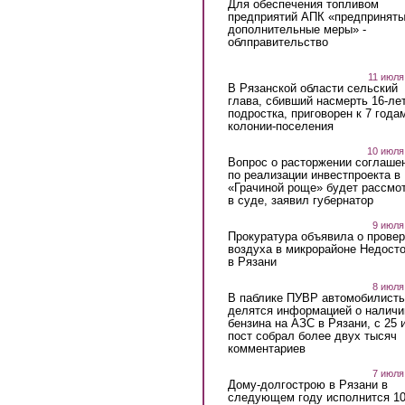
Для обеспечения топливом
предприятий АПК «предпринят
дополнительные меры» -
облправительство
11 июля
В Рязанской области сельский
глава, сбивший насмерть 16-ле
подростка, приговорен к 7 года
колонии-поселения
10 июля
Вопрос о расторжении соглаше
по реализации инвестпроекта в
«Грачиной роще» будет рассмо
в суде, заявил губернатор
9 июля
Прокуратура объявила о провер
воздуха в микрорайоне Недост
в Рязани
8 июля
В паблике ПУВР автомобилист
делятся информацией о наличи
бензина на АЗС в Рязани, с 25 
пост собрал более двух тысяч
комментариев
7 июля
Дому-долгострою в Рязани в
следующем году исполнится 10