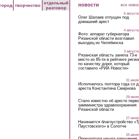
отдельный
новости
все ново
город
творчество
разговор
6 августа
Олег Шалаев отпущен под
домашний арест
4 августа
Фото: аппарат губернатора
Рязанской области возглавил
выходец из Челябинска
3 августа
Рязанская область заняла 73-е
место из 85-ти в рейтинге регио
по качеству дорог, который
составило «РИА Новости»
31 июля
Исполнилось полтора года со д
ареста Константина Смирнова
29 июля
Стало известно об аресте перво
замминистра здравоохранения
Рязанской области
27 июля
Начинается благоустройство «
Паустовского» в Солотче
25 июля
Прокуратура нашла нарушения