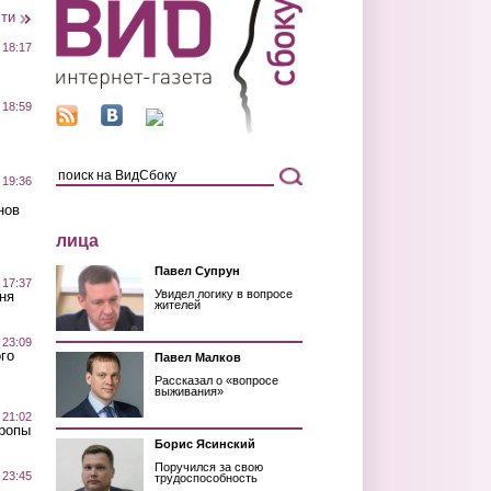
сти
 18:17
 18:59
 19:36
нов
лица
Павел Супрун
 17:37
Увидел логику в вопросе
ня
жителей
 23:09
го
Павел Малков
Рассказал о «вопросе
выживания»
 21:02
Тропы
Борис Ясинский
Поручился за свою
 23:45
трудоспособность