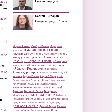
Не понят народом
 21:32
что
более
Сергей Чиграков
 21:04
Создал интригу в Рязани
тся
 19:47
«Атрон» Рязань
«Глобус» Рязань
«Городские
«Единая Россия» Рязань
проекты»
«Лучшие друзья» Рязань
«М5 Молл» Рязань
 21:36
«Новая газета»
«Мещерская сторона»
Рязань
«Сбербанк» Рязань
«Северная
нег
компания»
«Справедливая Россия» Рязань
«Яблоко» Рязань
Александр Чайка
Александр Шерин
 22:06
Андрей
Алексей Фролов
Кашаев
Андрей Петруцкий
Андрей Красов
трит
Аркадий Фомин
Антон Воробьев
Арт-Лужайка
Арт-лужайка Рязань
Беженцы из Украины
Валерий Рюмин
Виталий
Виктор Малюгин
Артемов
Виталий Ларин
Владимир
 19:15
Водоканал Рязани
Мимоглядов
Выборы в
ин
Рязанской области
Выборы в Рязанскую городскую
Думу
Выборы в Рязанскую областную Думу
Дашково-Песочня
Дмитрий Гудков
Евгений
 23:35
Заборье
Игорь
Зызин
Застройка Рязани