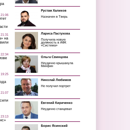
ра
Рустам Халиков
 21:06
Назначен в Тверь
итет
асти
Лариса Пастухова
 21:31
а» на
Получила новую
авили
должность в АФК
«Система»
 22:34
Ольга Свинцова
мове
Неудачно крышанула
Минфин
 19:25
Николай Любимов
вода
Не получил портрет
 21:07
осили
Евгений Кириченко
Неудачно станцевал
 23:13
нс»
Борис Ясинский