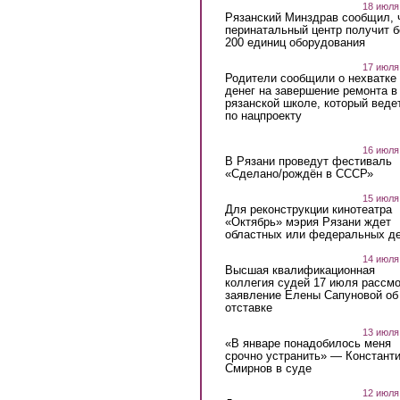
18 июля
Рязанский Минздрав сообщил, 
перинатальный центр получит 
200 единиц оборудования
17 июля
Родители сообщили о нехватке
денег на завершение ремонта в
рязанской школе, который веде
по нацпроекту
16 июля
В Рязани проведут фестиваль
«Сделано/рождён в СССР»
15 июля
Для реконструкции кинотеатра
«Октябрь» мэрия Рязани ждет
областных или федеральных де
14 июля
Высшая квалификационная
коллегия судей 17 июля рассмо
заявление Елены Сапуновой об
отставке
13 июля
«В январе понадобилось меня
срочно устранить» — Констант
Смирнов в суде
12 июля