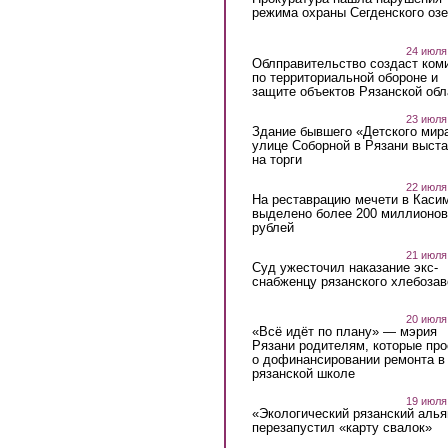
режима охраны Сегденского озе
24 июля
Облправительство создаст ком
по территориальной обороне и
защите объектов Рязанской обл
23 июля
Здание бывшего «Детского мир
улице Соборной в Рязани выст
на торги
22 июля
На реставрацию мечети в Каси
выделено более 200 миллионов
рублей
21 июля
Суд ужесточил наказание экс-
снабженцу рязанского хлебоза
20 июля
«Всё идёт по плану» — мэрия
Рязани родителям, которые пр
о дофинансировании ремонта в
рязанской школе
19 июля
«Экологический рязанский алья
перезапустил «карту свалок»