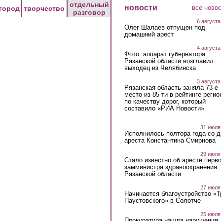
отдельный
новости
все ново
город
творчество
разговор
6 августа
Олег Шалаев отпущен под
домашний арест
4 августа
Фото: аппарат губернатора
Рязанской области возглавил
выходец из Челябинска
3 августа
Рязанская область заняла 73-е
место из 85-ти в рейтинге регио
по качеству дорог, который
составило «РИА Новости»
31 июля
Исполнилось полтора года со д
ареста Константина Смирнова
29 июля
Стало известно об аресте перво
замминистра здравоохранения
Рязанской области
27 июля
Начинается благоустройство «
Паустовского» в Солотче
25 июля
Прокуратура нашла нарушения