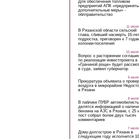
Для обеспечения топливом
предприятий АПК «предпринят
дополнительные меры» -
облправительство
11 июля
В Рязанской области сельский
глава, сбивший насмерть 16-ле
подростка, приговорен к 7 года
колонии-поселения
10 июля
Вопрос о расторжении соглаше
по реализации инвестпроекта в
«Грачиной роще» будет рассмо
в суде, заявил губернатор
9 июля
Прокуратура объявила о провер
воздуха в микрорайоне Недост
в Рязани
8 июля
В паблике ПУВР автомобилист
делятся информацией о наличи
бензина на АЗС в Рязани, с 25 
пост собрал более двух тысяч
комментариев
7 июля
Дому-долгострою в Рязани в
следующем году исполнится 10