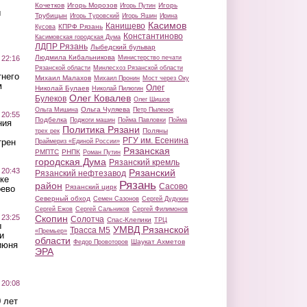
Кочетков
Игорь Морозов
Игорь
Игорь Путин
ы
Трубицын
Игорь Туровский
Игорь Яшин
Ирина
Касимов
Канищево
КПРФ Рязань
Кусова
Константиново
Касимовская городская Дума
ЛДПР Рязань
Лыбедский бульвар
Людмила Кибальникова
 22:16
Министерство печати
Рязанской области
Минлесхоз Рязанской области
тнего
Михаил Малахов
Михаил Пронин
Мост через Оку
м
Олег
Николай Булаев
Николай Пилюгин
Олег Ковалев
Булеков
Олег Шишов
Ольга Чуляева
Ольга Мишина
Петр Пыленок
 20:55
Подбелка
Поджоги машин
Пойма Павловки
Пойма
ния
Политика Рязани
Поляны
трех рек
РГУ им. Есенина
трен
Праймериз «Единой России»
Рязанская
РМПТС
РНПК
Роман Путин
городская Дума
Рязанский кремль
 20:43
Рязанский
Рязанский нефтезавод
ке
Рязань
район
Сасово
Рязанский цирк
оево
Северный обход
Семен Сазонов
Сергей Дудукин
Сергей Ежов
Сергей Сальников
Сергей Филимонов
 23:25
Скопин
Солотча
Спас-Клепики
ТРЦ
ы
УМВД Рязанской
Трасса М5
«Премьер»
и
области
Шаукат Ахметов
Федор Провоторов
июня
ЭРА
 20:08
 лет