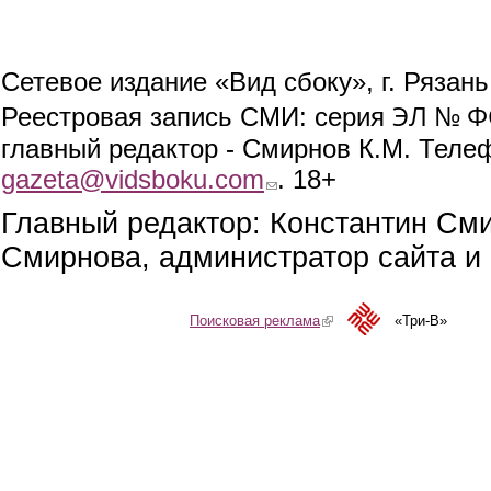
Сетевое издание «Вид сбоку», г. Рязан
ЭЛ № ФС
Реестровая запись СМИ: серия
главный редактор - Смирнов К.М. Телефо
gazeta@vidsboku.com
(link sends e-mail)
. 18+
Главный редактор: Константин См
Смирнова, администратор сайта и 
Поисковая реклама
(link is external)
«Три-В»