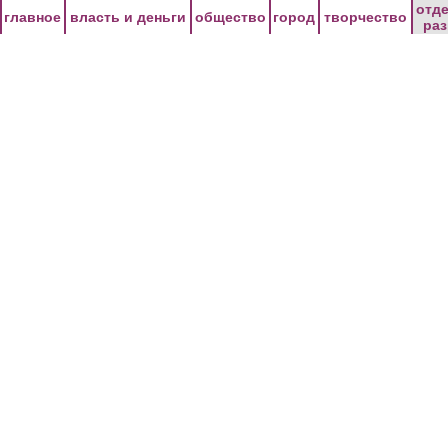
Перейти к основному содержанию
отд
главное
власть и деньги
общество
город
творчество
ра