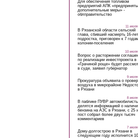
Для обеспечения топливом
предприятий АПК «предпринят
дополнительные меры» -
облправительство
11 июля
В Рязанской области сельский
глава, сбивший насмерть 16-ле
подростка, приговорен к 7 года
колонии-поселения
10 июля
Вопрос о расторжении соглаше
по реализации инвестпроекта в
«Грачиной роще» будет рассмо
в суде, заявил губернатор
9 июля
Прокуратура объявила о провер
воздуха в микрорайоне Недост
в Рязани
8 июля
В паблике ПУВР автомобилист
делятся информацией о наличи
бензина на АЗС в Рязани, с 25 
пост собрал более двух тысяч
комментариев
7 июля
Дому-долгострою в Рязани в
следующем году исполнится 10