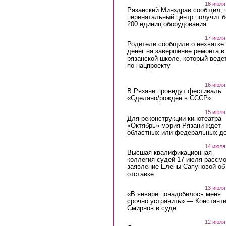
18 июля
Рязанский Минздрав сообщил, 
перинатальный центр получит 
200 единиц оборудования
17 июля
Родители сообщили о нехватке
денег на завершение ремонта в
рязанской школе, который веде
по нацпроекту
16 июля
В Рязани проведут фестиваль
«Сделано/рождён в СССР»
15 июля
Для реконструкции кинотеатра
«Октябрь» мэрия Рязани ждет
областных или федеральных де
14 июля
Высшая квалификационная
коллегия судей 17 июля рассмо
заявление Елены Сапуновой об
отставке
13 июля
«В январе понадобилось меня
срочно устранить» — Констант
Смирнов в суде
12 июля