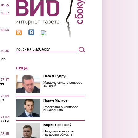
сти
 18:17
 18:59
 19:36
нов
лица
Павел Супрун
 17:37
Увидел логику в вопросе
ня
жителей
 23:09
го
Павел Малков
Рассказал о «вопросе
выживания»
 21:02
Тропы
Борис Ясинский
Поручился за свою
 23:45
трудоспособность