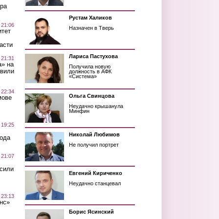
ра
Рустам Халиков
 21:06
Назначен в Тверь
итет
асти
Лариса Пастухова
 21:31
а» на
Получила новую
авили
должность в АФК
«Система»
 22:34
Ольга Свинцова
мове
Неудачно крышанула
Минфин
 19:25
Николай Любимов
вода
Не получил портрет
 21:07
осили
Евгений Кириченко
Неудачно станцевал
 23:13
нс»
Борис Ясинский