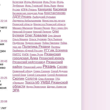
Кочетков
Игорь Морозов
Игорь
Игорь Путин
ы
Трубицын
Игорь Туровский
Игорь Яшин
Ирина
Касимов
Канищево
КПРФ Рязань
Кусова
Константиново
Касимовская городская Дума
ЛДПР Рязань
Лыбедский бульвар
Людмила Кибальникова
 22:16
Министерство печати
Рязанской области
Минлесхоз Рязанской области
тнего
Михаил Малахов
Михаил Пронин
Мост через Оку
м
Олег
Николай Булаев
Николай Пилюгин
Олег Ковалев
Булеков
Олег Шишов
Ольга Чуляева
Ольга Мишина
Петр Пыленок
 20:55
Подбелка
Поджоги машин
Пойма Павловки
Пойма
ния
Политика Рязани
Поляны
трех рек
РГУ им. Есенина
трен
Праймериз «Единой России»
Рязанская
РМПТС
РНПК
Роман Путин
городская Дума
Рязанский кремль
 20:43
Рязанский
Рязанский нефтезавод
ке
Рязань
район
Сасово
Рязанский цирк
оево
Северный обход
Семен Сазонов
Сергей Дудукин
Сергей Ежов
Сергей Сальников
Сергей Филимонов
 23:25
Скопин
Солотча
Спас-Клепики
ТРЦ
ы
УМВД Рязанской
Трасса М5
«Премьер»
и
области
Шаукат Ахметов
Федор Провоторов
июня
ЭРА
 20:08
 лет