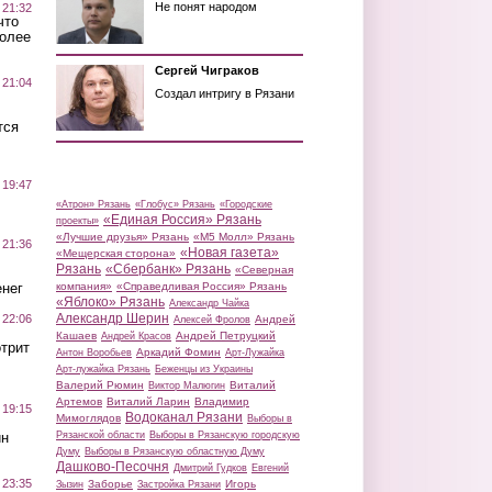
Не понят народом
 21:32
что
более
Сергей Чиграков
 21:04
Создал интригу в Рязани
тся
 19:47
«Атрон» Рязань
«Глобус» Рязань
«Городские
«Единая Россия» Рязань
проекты»
«Лучшие друзья» Рязань
«М5 Молл» Рязань
 21:36
«Новая газета»
«Мещерская сторона»
Рязань
«Сбербанк» Рязань
«Северная
нег
компания»
«Справедливая Россия» Рязань
«Яблоко» Рязань
Александр Чайка
Александр Шерин
 22:06
Андрей
Алексей Фролов
Кашаев
Андрей Петруцкий
Андрей Красов
трит
Аркадий Фомин
Антон Воробьев
Арт-Лужайка
Арт-лужайка Рязань
Беженцы из Украины
Валерий Рюмин
Виталий
Виктор Малюгин
Артемов
Виталий Ларин
Владимир
 19:15
Водоканал Рязани
Мимоглядов
Выборы в
ин
Рязанской области
Выборы в Рязанскую городскую
Думу
Выборы в Рязанскую областную Думу
Дашково-Песочня
Дмитрий Гудков
Евгений
 23:35
Заборье
Игорь
Зызин
Застройка Рязани