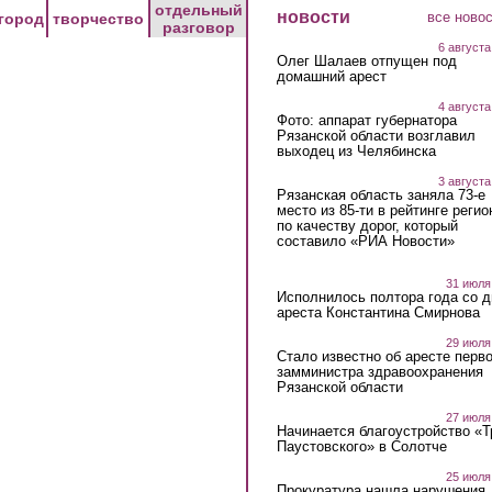
отдельный
новости
все ново
город
творчество
разговор
6 августа
Олег Шалаев отпущен под
домашний арест
4 августа
Фото: аппарат губернатора
Рязанской области возглавил
выходец из Челябинска
3 августа
Рязанская область заняла 73-е
место из 85-ти в рейтинге регио
по качеству дорог, который
составило «РИА Новости»
31 июля
Исполнилось полтора года со д
ареста Константина Смирнова
29 июля
Стало известно об аресте перво
замминистра здравоохранения
Рязанской области
27 июля
Начинается благоустройство «
Паустовского» в Солотче
25 июля
Прокуратура нашла нарушения