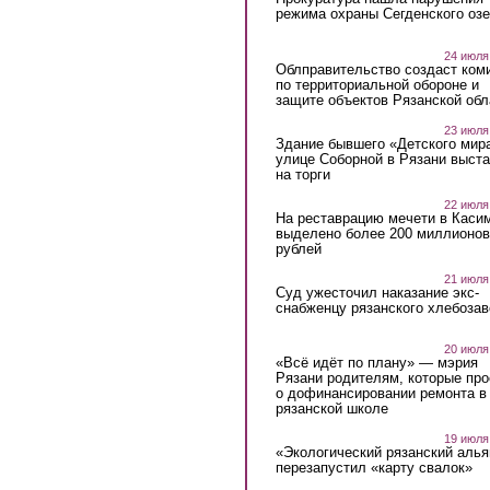
режима охраны Сегденского озе
24 июля
Облправительство создаст ком
по территориальной обороне и
защите объектов Рязанской обл
23 июля
Здание бывшего «Детского мир
улице Соборной в Рязани выст
на торги
22 июля
На реставрацию мечети в Каси
выделено более 200 миллионов
рублей
21 июля
Суд ужесточил наказание экс-
снабженцу рязанского хлебоза
20 июля
«Всё идёт по плану» — мэрия
Рязани родителям, которые пр
о дофинансировании ремонта в
рязанской школе
19 июля
«Экологический рязанский алья
перезапустил «карту свалок»