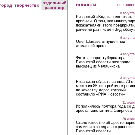
отдельный
новости
все ново
город
творчество
разговор
8 августа
Рязанский «Водоканал» отчита
прибыли. О том, как манипулир
показателями этого предприяти
ранее не раз писал «Вид сбоку
6 августа
Олег Шалаев отпущен под
домашний арест
4 августа
Фото: аппарат губернатора
Рязанской области возглавил
выходец из Челябинска
3 августа
Рязанская область заняла 73-е
место из 85-ти в рейтинге регио
по качеству дорог, который
составило «РИА Новости»
31 июля
Исполнилось полтора года со д
ареста Константина Смирнова
29 июля
Стало известно об аресте перво
замминистра здравоохранения
Рязанской области