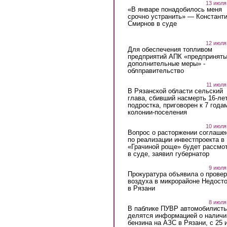
13 июля
«В январе понадобилось меня
срочно устранить» — Констант
Смирнов в суде
12 июля
Для обеспечения топливом
предприятий АПК «предпринят
дополнительные меры» -
облправительство
11 июля
В Рязанской области сельский
глава, сбивший насмерть 16-ле
подростка, приговорен к 7 года
колонии-поселения
10 июля
Вопрос о расторжении соглаше
по реализации инвестпроекта в
«Грачиной роще» будет рассмо
в суде, заявил губернатор
9 июля
Прокуратура объявила о провер
воздуха в микрорайоне Недост
в Рязани
8 июля
В паблике ПУВР автомобилист
делятся информацией о наличи
бензина на АЗС в Рязани, с 25 