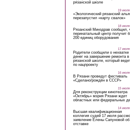
рязанской школе
19 июля
«Экологический рязанский алья
перезапустил «карту свалок»
18 июля
Рязанский Минздрав сообщил, 
перинатальный центр получит 
200 единиц оборудования
17 июля
Родители сообщили о нехватке
денег на завершение ремонта в
рязанской школе, который веде
по нацпроекту
16 июля
В Рязани проведут фестиваль
«Сделано/рождён в СССР»
15 июля
Для реконструкции кинотеатра
«Октябрь» мэрия Рязани ждет
областных или федеральных де
14 июля
Высшая квалификационная
коллегия судей 17 июля рассмо
заявление Елены Сапуновой об
отставке