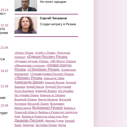
Не понят народом
 23:13
нс»
Сергей Чиграков
Создал интригу в Рязани
 21:32
что
более
 21:04
«Атрон» Рязань
«Глобус» Рязань
«Городские
«Единая Россия» Рязань
проекты»
тся
«Лучшие друзья» Рязань
«М5 Молл» Рязань
«Новая газета»
«Мещерская сторона»
Рязань
«Сбербанк» Рязань
«Северная
 19:47
компания»
«Справедливая Россия» Рязань
«Яблоко» Рязань
Александр Чайка
Александр Шерин
Андрей
Алексей Фролов
 21:36
Кашаев
Андрей Петруцкий
Андрей Красов
Аркадий Фомин
Антон Воробьев
Арт-Лужайка
Арт-лужайка Рязань
Беженцы из Украины
нег
Валерий Рюмин
Виталий
Виктор Малюгин
Артемов
Виталий Ларин
Владимир
 22:06
Водоканал Рязани
Мимоглядов
Выборы в
трит
Рязанской области
Выборы в Рязанскую городскую
Думу
Выборы в Рязанскую областную Думу
Дашково-Песочня
Дмитрий Гудков
Евгений
Заборье
Игорь
Зызин
Застройка Рязани