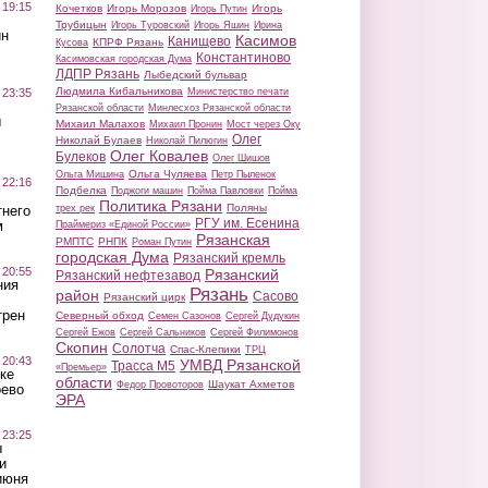
 19:15
Кочетков
Игорь Морозов
Игорь
Игорь Путин
Трубицын
Игорь Туровский
Игорь Яшин
Ирина
ин
Касимов
Канищево
КПРФ Рязань
Кусова
Константиново
Касимовская городская Дума
ЛДПР Рязань
Лыбедский бульвар
Людмила Кибальникова
 23:35
Министерство печати
Рязанской области
Минлесхоз Рязанской области
ы
Михаил Малахов
Михаил Пронин
Мост через Оку
Олег
Николай Булаев
Николай Пилюгин
Олег Ковалев
Булеков
Олег Шишов
Ольга Чуляева
Ольга Мишина
Петр Пыленок
 22:16
Подбелка
Поджоги машин
Пойма Павловки
Пойма
Политика Рязани
Поляны
тнего
трех рек
РГУ им. Есенина
м
Праймериз «Единой России»
Рязанская
РМПТС
РНПК
Роман Путин
городская Дума
Рязанский кремль
 20:55
Рязанский
Рязанский нефтезавод
ния
Рязань
район
Сасово
Рязанский цирк
трен
Северный обход
Семен Сазонов
Сергей Дудукин
Сергей Ежов
Сергей Сальников
Сергей Филимонов
Скопин
Солотча
Спас-Клепики
ТРЦ
 20:43
УМВД Рязанской
Трасса М5
«Премьер»
ке
области
Шаукат Ахметов
Федор Провоторов
оево
ЭРА
 23:25
ы
и
июня