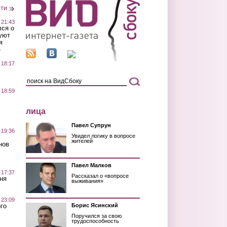
сти
 21:43
лся о
уют
я
»
 18:17
 18:59
лица
Павел Супрун
 19:36
Увидел логику в вопросе
жителей
нов
Павел Малков
 17:37
Рассказал о «вопросе
ня
выживания»
 23:09
го
Борис Ясинский
Поручился за свою
трудоспособность