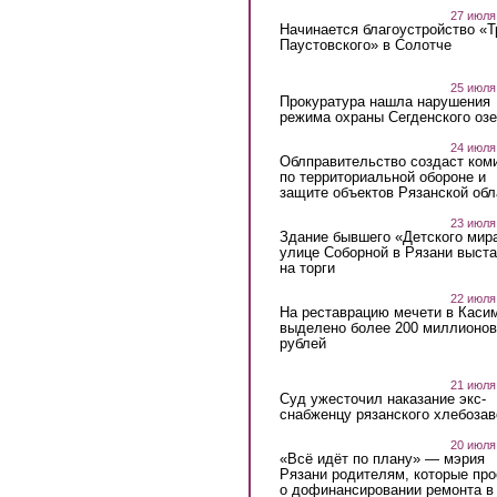
27 июля
Начинается благоустройство «
Паустовского» в Солотче
25 июля
Прокуратура нашла нарушения
режима охраны Сегденского озе
24 июля
Облправительство создаст ком
по территориальной обороне и
защите объектов Рязанской обл
23 июля
Здание бывшего «Детского мир
улице Соборной в Рязани выст
на торги
22 июля
На реставрацию мечети в Каси
выделено более 200 миллионов
рублей
21 июля
Суд ужесточил наказание экс-
снабженцу рязанского хлебоза
20 июля
«Всё идёт по плану» — мэрия
Рязани родителям, которые пр
о дофинансировании ремонта в