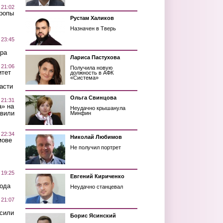
 21:02
Тропы
Рустам Халиков
Назначен в Тверь
 23:45
ра
Лариса Пастухова
 21:06
Получила новую
итет
должность в АФК
«Система»
асти
Ольга Свинцова
 21:31
а» на
Неудачно крышанула
авили
Минфин
 22:34
Николай Любимов
мове
Не получил портрет
 19:25
Евгений Кириченко
вода
Неудачно станцевал
 21:07
осили
Борис Ясинский