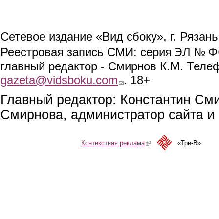
Сетевое издание «Вид сбоку», г. Рязан
ЭЛ № ФС
Реестровая запись СМИ: серия
главный редактор - Смирнов К.М. Телефо
gazeta@vidsboku.com
(link sends e-mail)
. 18+
Главный редактор: Константин См
Смирнова, администратор сайта и 
Контекстная реклама
(link is external)
«Три-В»