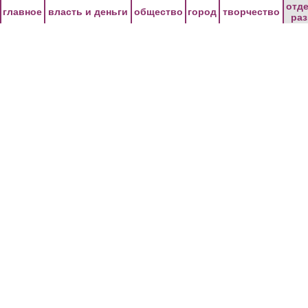
Перейти к основному содержанию
отд
главное
власть и деньги
общество
город
творчество
ра