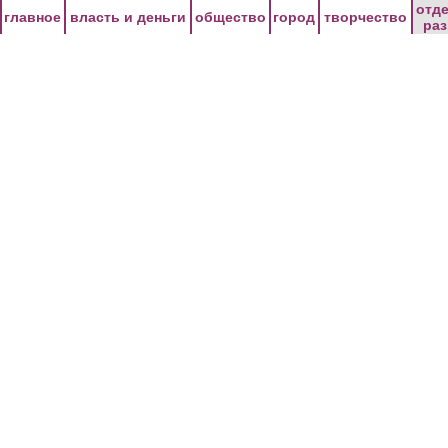
Перейти к основному содержанию
отд
главное
власть и деньги
общество
город
творчество
ра