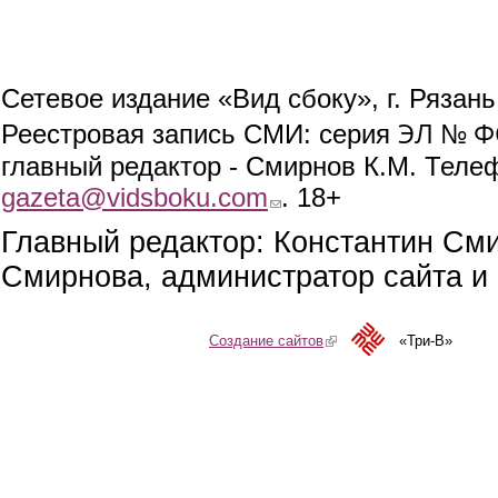
Сетевое издание «Вид сбоку», г. Рязан
ЭЛ № ФС
Реестровая запись СМИ: серия
главный редактор - Смирнов К.М. Телефо
gazeta@vidsboku.com
(link sends e-mail)
. 18+
Главный редактор: Константин См
Смирнова, администратор сайта и 
Создание сайтов
(link is external)
«Три-В»